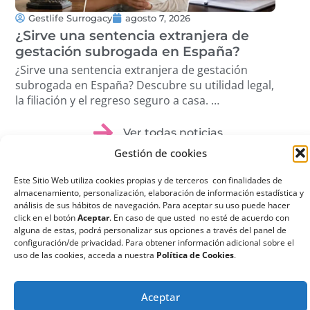
Gestlife Surrogacy
agosto 7, 2026
G
¿Sirve una sentencia extranjera de
¿Q
gestación subrogada en España?
su
¿Sirve una sentencia extranjera de gestación
¿Qu
subrogada en España? Descubre su utilidad legal,
sub
la filiación y el regreso seguro a casa. …
ree
dis
Ver todas noticias
Gestión de cookies
Este Sitio Web utiliza cookies propias y de terceros con finalidades de
almacenamiento, personalización, elaboración de información estadística y
análisis de sus hábitos de navegación. Para aceptar su uso puede hacer
click en el botón
Aceptar
. En caso de que usted no esté de acuerdo con
¿Qué es la
alguna de estas, podrá personalizar sus opciones a través del panel de
configuración/de privacidad. Para obtener información adicional sobre el
Gestación
uso de las cookies, acceda a nuestra
Política de Cookies
.
Subrogada?
La gestación subrogada
Aceptar
o maternidad por