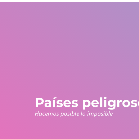
Estados Unidos
WhatsApp Global
Europa y resto del m
+1 305 404 1866
+30 211 234 0748
+34 935 241 582
Nosotros
Garantías
Programas
Países
Países peligro
Hacemos posible lo imposible