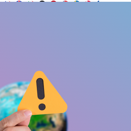
Contacto
s
¿Quieres ser embajador?