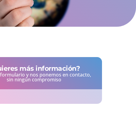
ieres más información?
l formulario y nos ponemos en contacto,
sin ningún compromiso