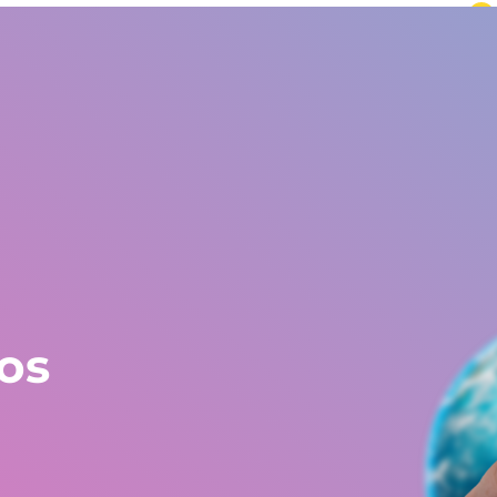
undo
Europa y resto del mundo
+34 672 612 959
Testimonios
Blog
Trabaja en Gestlife
Obra social
FAQ
sos