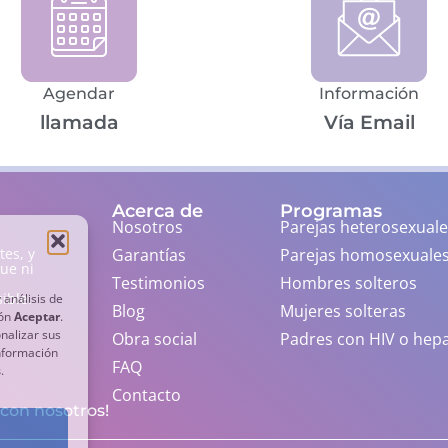
Agendar
Información
llamada
Vía Email
Acerca de
Programas
Nosotros
Parejas heterosexuale
Garantías
Parejas homosexuale
es, y
ue ni
Testimonios
Hombres solteros
ible.
 análisis de
Blog
Mujeres solteras
tón
Aceptar
.
nalizar sus
Obra social
Padres con HIV o hepa
información
FAQ
s
.
Contacto
 con nosotros!