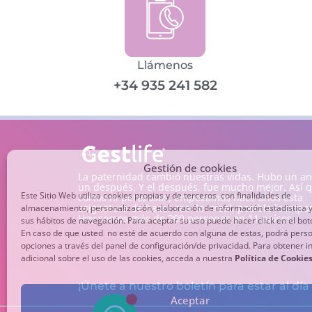
Llámenos
+34 935 241 582
Gestión de cookies
La paternidad cambió nuestras vidas. Hubo un ant
un después. Y el después, fue mucho mejor. Así q
Este Sitio Web utiliza cookies propias y de terceros con finalidades de
cortos ni perezosos, empezamos hace años esta
asignatura de hacer real lo irreal, posible lo impos
almacenamiento, personalización, elaboración de información estadística y
Hoy somos más de 200 personas en 11 países.
sus hábitos de navegación. Para aceptar su uso puede hacer click en el bo
En caso de que usted no esté de acuerdo con alguna de estas, podrá perso
opciones a través del panel de configuración/de privacidad. Para obtener 
adicional sobre el uso de las cookies, acceda a nuestra
Política de Cookie
¡Únete a nuestro boletín para estar al día
Aceptar