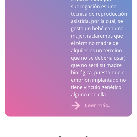
subrogación es una
Política de cookies
Política de privacidad
técnica de reproducción
asistida, por la cual, se
gesta un bebé con una
mujer, (aclaremos que
el término madre de
alquiler es un término
que no se debería usar)
que no será su madre
biológica, puesto que el
embrión implantado no
tiene vínculo genético
alguno con ella.
Leer más...