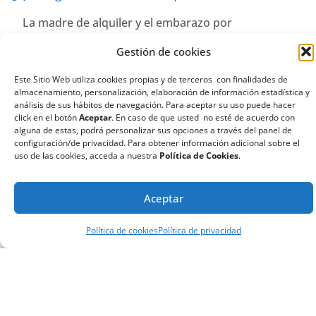
La madre de alquiler y el embarazo por
subrogación o embarazo subrogado. ¿Es correcto
preguntar qué es un vientre de alquiler? La madre
de alquiler o el mal denominado vientre de
Descubrir más...
alquiler se produce cuando una mujer lleva el
embarazo por subrogación o embarazo
¿Qué tipos de parejas pueden ser padres de
subrogado y da a luz a un bebé que, genética y
intención?
legalmente pertenece a otros padres.
¿Por qué hablamos de gestación subrogada?
¿Por qué hay países Europeos que no
reconocen la filiación?