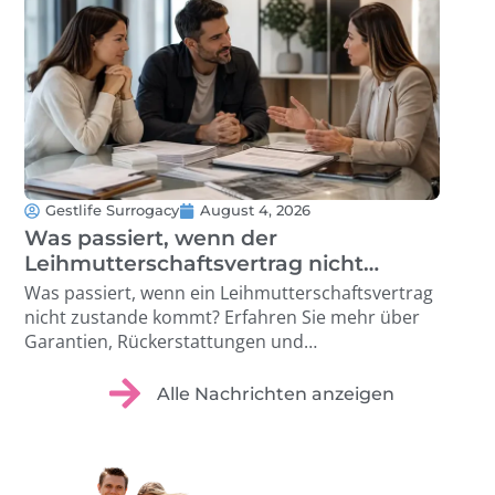
Gestlife Surrogacy
August 4, 2026
G
Was passiert, wenn der
Tr
Leihmutterschaftsvertrag nicht
Lei
ausgeführt werden kann?
Le
Was passiert, wenn ein Leihmutterschaftsvertrag
Erfa
nicht zustande kommt? Erfahren Sie mehr über
das
Garantien, Rückerstattungen und
wer
Schutzmöglichkeiten. …
Sorg
Alle Nachrichten anzeigen