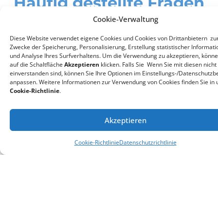
Häufig gestellte Fragen
Cookie-Verwaltung
Was bedeutet Leihmutter?
Diese Website verwendet eigene Cookies und Cookies von Drittanbietern z
Leihmutterschaft und Leihmutterschaft. Ist die
Zwecke der Speicherung, Personalisierung, Erstellung statistischer Informat
und Analyse Ihres Surfverhaltens. Um die Verwendung zu akzeptieren, könne
Frage, was eine Leihmutterschaft ist, richtig? Die
auf die Schaltfläche
Akzeptieren
klicken. Falls Sie Wenn Sie mit diesen nicht
Leihmutter oder das Böse…
einverstanden sind, können Sie Ihre Optionen im Einstellungs-/Datenschutzb
anpassen. Weitere Informationen zur Verwendung von Cookies finden Sie in 
Weiterlesen...
Cookie-Richtlinie
.
Welche Arten von Paaren können
Akzeptieren
Wunscheltern sein?
Cookie-Richtlinie
Datenschutzrichtlinie
Warum sprechen wir von Leihmutterschaft?
Warum erkennen einige europäische Länder
die Abstammung nicht an?