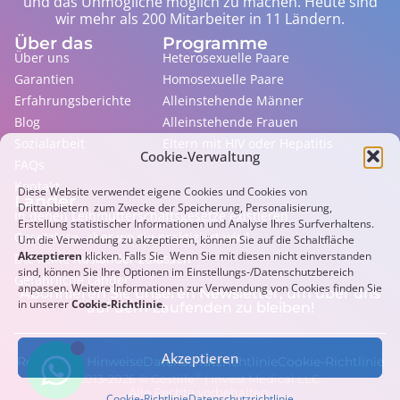
und das Unmögliche möglich zu machen. Heute sind
wir mehr als 200 Mitarbeiter in 11 Ländern.
Über das
Programme
Über uns
Heterosexuelle Paare
Garantien
Homosexuelle Paare
Erfahrungsberichte
Alleinstehende Männer
Blog
Alleinstehende Frauen
Sozialarbeit
Eltern mit HIV oder Hepatitis
Cookie-Verwaltung
FAQs
Kontakt
Diese Website verwendet eigene Cookies und Cookies von
Länder
Drittanbietern zum Zwecke der Speicherung, Personalisierung,
In denen Leihmutterschaftsgesetze existieren
Erstellung statistischer Informationen und Analyse Ihres Surfverhaltens.
Gesetzlose, aber wo sie praktiziert wird
Um die Verwendung zu akzeptieren, können Sie auf die Schaltfläche
Akzeptieren
klicken. Falls Sie Wenn Sie mit diesen nicht einverstanden
Die keine Ausländer zulassen
sind, können Sie Ihre Optionen im Einstellungs-/Datenschutzbereich
Gefährliche Länder
anpassen. Weitere Informationen zur Verwendung von Cookies finden Sie
Abonnieren Sie unseren Newsletter, um über uns
in unserer
Cookie-Richtlinie
.
auf dem Laufenden zu bleiben!
Akzeptieren
Rechtliche Hinweise
Datenschutzrichtlinie
Cookie-Richtlinie
®
2013-
2026
© Gestlife
| Invest Medical LLC.
Alle Rechte vorbehalten.
Cookie-Richtlinie
Datenschutzrichtlinie