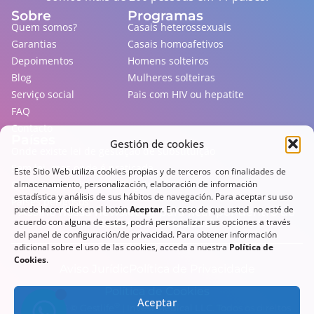
Sobre
Programas
Quem somos?
Casais heterossexuais
Garantias
Casais homoafetivos
Depoimentos
Homens solteiros
Blog
Mulheres solteiras
Serviço social
Pais com HIV ou hepatite
FAQ
Contacto
Países
Gestión de cookies
Onde existe lei de gestação de substituição
Sem lei, mas onde é praticada
Este Sitio Web utiliza cookies propias y de terceros con finalidades de
almacenamiento, personalización, elaboración de información
Que não permitem estrangeiros
estadística y análisis de sus hábitos de navegación. Para aceptar su uso
Países perigosos
puede hacer click en el botón
Aceptar
. En caso de que usted no esté de
Assine nossa newsletter para ficar por dentro de
acuerdo con alguna de estas, podrá personalizar sus opciones a través
todas as novidades!
del panel de configuración/de privacidad. Para obtener información
adicional sobre el uso de las cookies, acceda a nuestra
Política de
Cookies
.
Aviso Jurídic
Política de Privacidade
Política de Cookies
Aceptar
®
2013-
2026
© Gestlife
| Invest Medical LLC. Todos os direitos