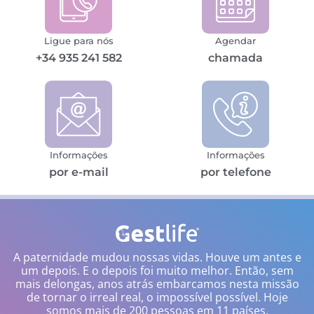
Ligue para nós
Agendar
+34 935 241 582
chamada
Informações
Informações
por e-mail
por telefone
A paternidade mudou nossas vidas. Houve um antes e
um depois. E o depois foi muito melhor. Então, sem
mais delongas, anos atrás embarcamos nesta missão
de tornar o irreal real, o impossível possível. Hoje
somos mais de 200 pessoas em 11 países.