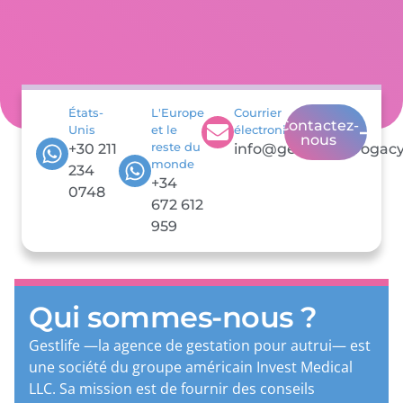
États-
L'Europe
Courrier
Contactez-
Unis
et le
électronique
nous
+30 211
reste du
info@gestlifesurrogacy
monde
234
+34
0748
672 612
959
Qui sommes-nous ?
Gestlife —la agence de gestation pour autrui— est
une société du groupe américain Invest Medical
LLC. Sa mission est de fournir des conseils