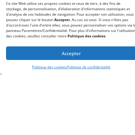
Ce site Web utilise ses propres cookies et ceux de tiers. à des fins de
que la
stockage, de personnalisation, d'élaboration d'informations statistiques et
d'analyse de vos habitudes de navigation. Pour accepter son utilisation, vous
gestation
pouvez cliquer sur le bouton
Accepter
. Au cas où vous Si vous n'êtes pas
pour autrui
d'accord avec l'une d'entre elles, vous pouvez personnaliser vos options via l
panneau Paramètres/Confidentialité. Pour plus d'informations sur l'utilisatio
?
des cookies, veuillez consulter notre
Politique des cookies
.
La gestation pour autrui
ou maternité de
Accepter
substitution est une
technique de
Politique des cookies
Politique de confidentalité
procréation assistée,
par laquelle un bébé est
porté par une femme
(précisons que le terme
mère porteuse est un
terme qui ne doit pas
être utilisé) qui ne sera
pas la mère biologique,
puisque l’embryon