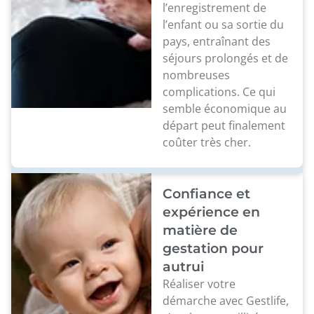
l’enregistrement de
l’enfant ou sa sortie du
pays, entraînant des
séjours prolongés et de
nombreuses
complications. Ce qui
semble économique au
départ peut finalement
coûter très cher.
Confiance et
expérience en
matière de
gestation pour
autrui
Réaliser votre
démarche avec Gestlife,