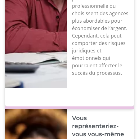
professionnelle ou
choisissent des agences
plus abordables pour
économiser de l’argent.
Cependant, cela peut
comporter des risques
juridiques et
émotionnels qui
pourraient affecter le
succès du processus.
Vous
représenteriez-
vous vous-même