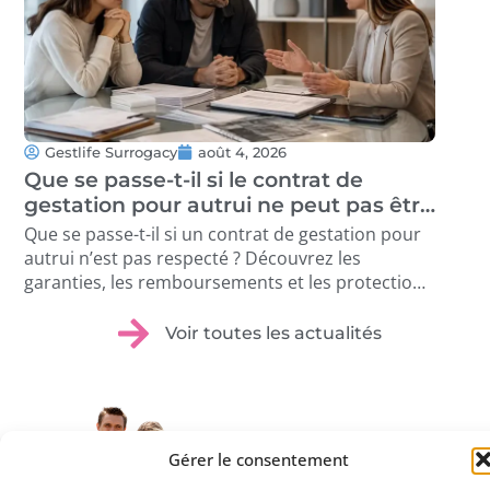
Gestlife Surrogacy
août 4, 2026
G
Que se passe-t-il si le contrat de
Tr
gestation pour autrui ne peut pas être
Co
exécuté ?
ac
Que se passe-t-il si un contrat de gestation pour
Déc
autrui n’est pas respecté ? Découvrez les
con
garanties, les remboursements et les protections
por
disponibles. …
rig
Voir toutes les actualités
Gérer le consentement
Qu’est-ce