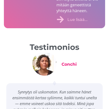
mitään geneettistä
yhteyttä häneen.
Lue lisää...
Testimonios
Conchi
Synnytys oli uskomaton. Kun saimme hänet
ensimmäistä kertaa syliimme, kaikki tuntui unelta
— emme voineet uskoa sitä todeksi. Minä jopa