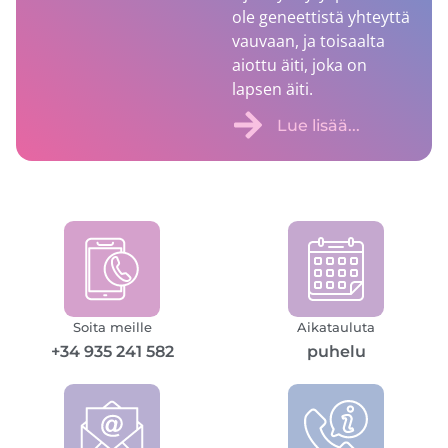
ole geneettistä yhteyttä
vauvaan, ja toisaalta
aiottu äiti, joka on
lapsen äiti.
Lue lisää...
Soita meille
Aikatauluta
+34 935 241 582
puhelu