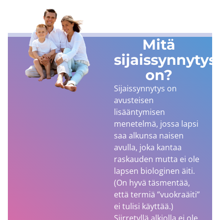
Mitä
sijaissynnytys
on?
Sijaissynnytys on
avusteisen
lisääntymisen
menetelmä, jossa lapsi
saa alkunsa naisen
avulla, joka kantaa
raskauden mutta ei ole
lapsen biologinen äiti.
(On hyvä täsmentää,
että termiä ”vuokraäiti”
ei tulisi käyttää.)
Siirretyllä alkiolla ei ole