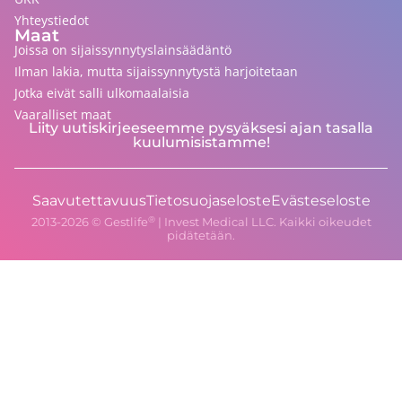
Yhteystiedot
Maat
Joissa on sijaissynnytyslainsäädäntö
Ilman lakia, mutta sijaissynnytystä harjoitetaan
Jotka eivät salli ulkomaalaisia
Vaaralliset maat
Liity uutiskirjeeseemme pysyäksesi ajan tasalla
kuulumisistamme!
Saavutettavuus
Tietosuojaseloste
Evästeseloste
®
2013-
2026
© Gestlife
| Invest Medical LLC. Kaikki oikeudet
pidätetään.