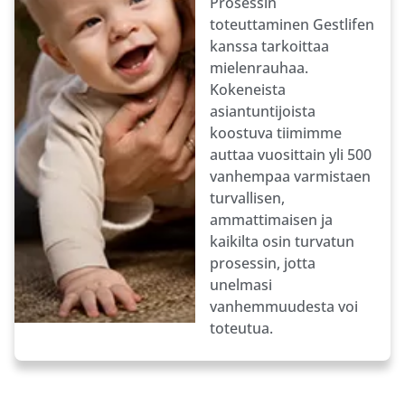
Prosessin
toteuttaminen Gestlifen
kanssa tarkoittaa
mielenrauhaa.
Kokeneista
asiantuntijoista
koostuva tiimimme
auttaa vuosittain yli 500
vanhempaa varmistaen
turvallisen,
ammattimaisen ja
kaikilta osin turvatun
prosessin, jotta
unelmasi
vanhemmuudesta voi
toteutua.