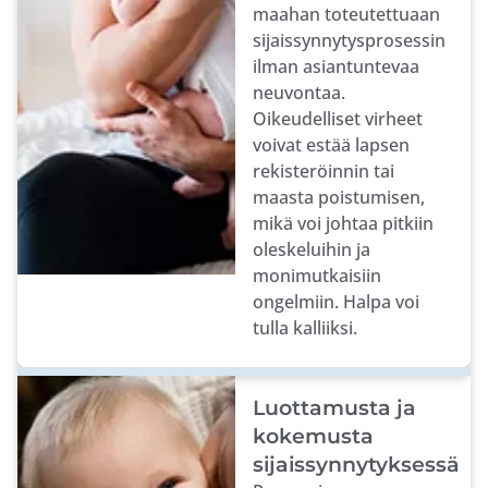
maahan toteutettuaan
sijaissynnytysprosessin
ilman asiantuntevaa
neuvontaa.
Oikeudelliset virheet
voivat estää lapsen
rekisteröinnin tai
maasta poistumisen,
mikä voi johtaa pitkiin
oleskeluihin ja
monimutkaisiin
ongelmiin. Halpa voi
tulla kalliiksi.
Luottamusta ja
kokemusta
sijaissynnytyksessä