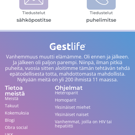
Tiedustelut
Tiedustelut
sähköpostitse
puhelimitse
Vanhemmuus muutti elämämme. Oli ennen ja jälkeen.
Ja jälkeen oli paljon parempi. Niinpä, ilman pitkiä
puheita, vuosia sitten aloitimme tämän tehtävän tehdä
epätodellisesta totta, mahdottomasta mahdollista.
Nykyään meitä on yli 200 ihmistä 11 maassa.
Tietoa
Ohjelmat
meistä
Heteroparit
Meistä
Homoparit
Takuut
Yksinäiset miehet
Kokemuksia
Yksinäiset naiset
Blogi
Vanhemmat, joilla on HIV tai
hepatiitti
Obra social
UKK