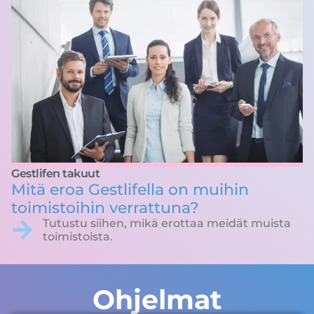
Gestlifen takuut
Mitä eroa Gestlifella on muihin
toimistoihin verrattuna?
Tutustu siihen, mikä erottaa meidät muista
toimistoista.
Ohjelmat