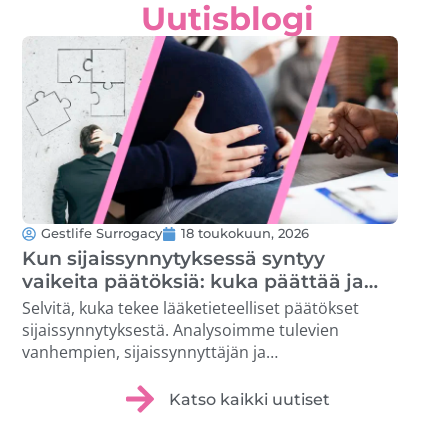
Uutisblogi
Gestlife Surrogacy
18 toukokuun, 2026
G
Kun sijaissynnytyksessä syntyy
Ku
vaikeita päätöksiä: kuka päättää ja
jäl
miten tilanteet ratkaistaan
kot
Selvitä, kuka tekee lääketieteelliset päätökset
Opi 
sijaissynnytyksestä. Analysoimme tulevien
kon
vanhempien, sijaissynnyttäjän ja
pal
terveydenhuollon ammattilaisten oikeuksia. …
turv
Katso kaikki uutiset