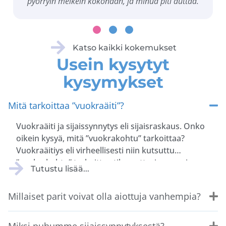
pyörryin melkein kokonaan, ja minua piti auttaa.
Katso kaikki kokemukset
Usein kysytyt
kysymykset
Mitä tarkoittaa ”vuokraäiti”?
Vuokraäiti ja sijaissynnytys eli sijaisraskaus. Onko
oikein kysyä, mitä ”vuokrakohtu” tarkoittaa?
Vuokraäitiys eli virheellisesti niin kutsuttu
”vuokrakohtu” tarkoittaa tilannetta, jossa nainen
Tutustu lisää...
kantaa sijaissynnytysraskauden ja synnyttää
vauvan, joka kuuluu geneettisesti ja juridisesti
Millaiset parit voivat olla aiottuja vanhempia?
toisille vanhemmille.