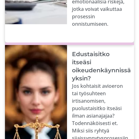
emotionaalisia riskejä,
jotka voivat vaikuttaa
prosessin
onnistumiseen.
Edustaisitko
itseäsi
oikeudenkäynnissä
yksin?
Jos kohtaisit avioeron
tai työsuhteen
irtisanomisen,
puolustaisitko itseäsi
ilman asianajajaa?
Todennäköisesti et.
Miksi siis ryhtyä
sijaissynnytysprosessiin