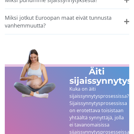
Miksi puhumme sijaissynnytyksestä?
Miksi jotkut Euroopan maat eivät tunnusta
vanhemmuutta?
Äiti
sijaissynnytys
Kuka on äiti
sijaissynnytysprosessissa?
Sijaissynnytysprosessissa
on erotettava toisistaan
yhtäältä synnyttäjä, jolla
ei tavanomaisissa
sijaissynnytysprosesseissa