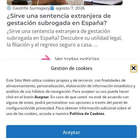
Gestlife Surrogacy
agosto 7, 2026
G
¿Sirve una sentencia extranjera de
¿Q
gestación subrogada en España?
su
¿Sirve una sentencia extranjera de gestación
¿Qu
subrogada en España? Descubre su utilidad legal,
sub
la filiación y el regreso seguro a casa. …
ree
dis
Ver todas noticias
Gestión de cookies
Este Sitio Web utiliza cookies propias y de terceros con finalidades de
almacenamiento, personalización, elaboración de información estadística y
análisis de sus hábitos de navegación. Para aceptar su uso puede hacer
click en el botón
Aceptar
. En caso de que usted no esté de acuerdo con
¿Qué es la
alguna de estas, podrá personalizar sus opciones a través del panel de
configuración/de privacidad. Para obtener información adicional sobre el
Gestación
uso de las cookies, acceda a nuestra
Política de Cookies
.
Subrogada?
La gestación subrogada
Aceptar
o maternidad por