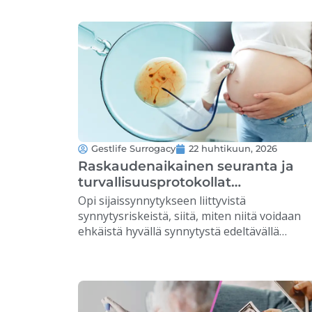
lähtien. …
Gestlife Surrogacy
22 huhtikuun, 2026
Raskaudenaikainen seuranta ja
turvallisuusprotokollat
synnytysriskien vähentämiseksi
Opi sijaissynnytykseen liittyvistä
sijaissynnytyksessä
synnytysriskeistä, siitä, miten niitä voidaan
ehkäistä hyvällä synnytystä edeltävällä
hoidolla ja millä toimenpiteillä varmistetaan
turvallinen raskaus. …