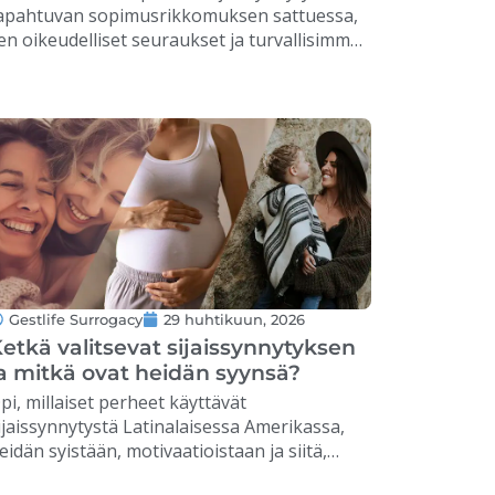
apahtuvan sopimusrikkomuksen sattuessa,
en oikeudelliset seuraukset ja turvallisimmat
atkaisut vanhemmille ja sijaissynnyttäjille. …
Gestlife Surrogacy
29 huhtikuun, 2026
etkä valitsevat sijaissynnytyksen
a mitkä ovat heidän syynsä?
pi, millaiset perheet käyttävät
ijaissynnytystä Latinalaisessa Amerikassa,
eidän syistään, motivaatioistaan ​​ja siitä,
iten tämä vaihtoehto on mullistanut