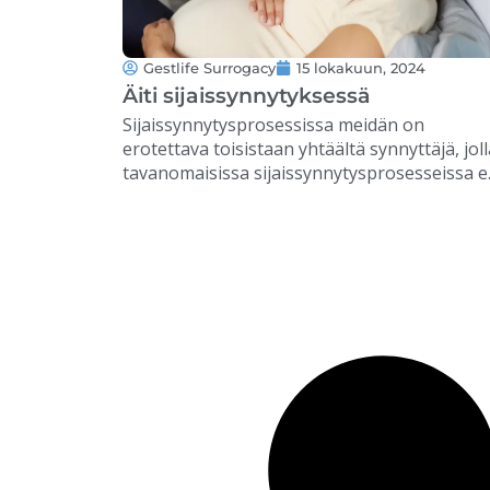
Gestlife Surrogacy
15 lokakuun, 2024
Äiti sijaissynnytyksessä
Sijaissynnytysprosessissa meidän on
erotettava toisistaan yhtäältä synnyttäjä, joll
tavanomaisissa sijaissynnytysprosesseissa e
ole mitään geneettistä yhteyttä vauvaan, ja
toisaalta aiottu äiti, joka on vauvan äiti. …