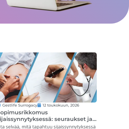
Gestlife Surrogacy
12 toukokuun, 2026
Sopimusrikkomus
ijaissynnytyksessä: seuraukset ja
atkaisukeinot
ta selvää, mitä tapahtuu sijaissynnytyksessä