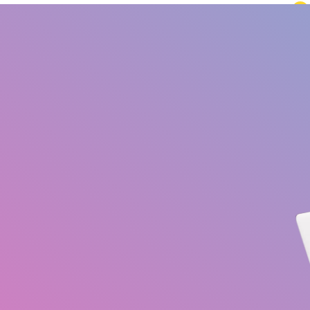
ailma
Eurooppa ja muu maailma
+34 672 612 959
Blogi
Kokemuksia
Työskentely Gestlifella
Avustustyö