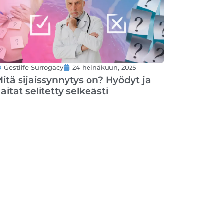
Gestlife Surrogacy
24 heinäkuun, 2025
itä sijaissynnytys on? Hyödyt ja
aitat selitetty selkeästi