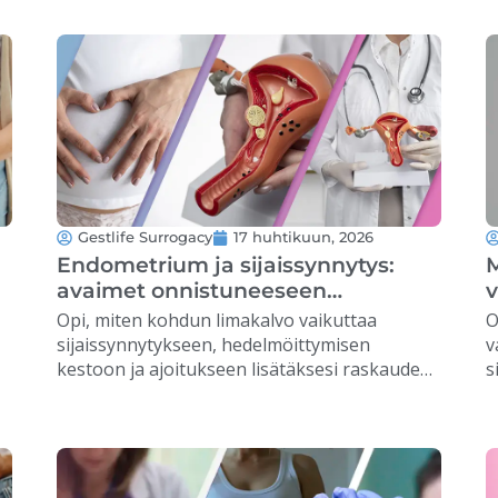
tekemään tietoon perustuvia päätöksiä. …
p
Gestlife Surrogacy
17 huhtikuun, 2026
Endometrium ja sijaissynnytys:
M
avaimet onnistuneeseen
v
implantaatioon
Opi, miten kohdun limakalvo vaikuttaa
O
sijaissynnytykseen, hedelmöittymisen
v
kestoon ja ajoitukseen lisätäksesi raskauden
s
mahdollisuuksia. …
o