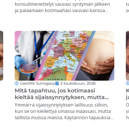
konsulimenettelyt vauvasi syntymän jälkeen
t
ja palaamaan kotimaahasi vauvasi kanssa
s
…
turvallisesti ja järjestelmällisesti. …
r
Gestlife Surrogacy
5 toukokuun, 2026
Mitä tapahtuu, jos kotimaasi
K
kieltää sijaissynnytyksen, mutta
j
päätät toteuttaa sen muualla?
Ymmärrä sijaissynnytyksen laillisuus silloin,
O
kun se on kiellettyä omassa maassasi, mutta
s
laillista muissa maissa. Käytännön tapauksia
h
ja tärkeää tietoa, jotka auttavat sinua
m