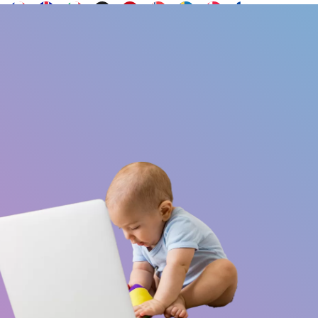
Yhteystiedot
UKK
Haluatko olla lähettiläs?