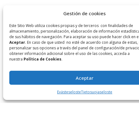
Gestión de cookies
Este Sitio Web utiliza cookies propias y de terceros con finalidades de
almacenamiento, personalización, elaboración de información estadística 
de sus hábitos de navegación. Para aceptar su uso puede hacer click en e
Aceptar
. En caso de que usted no esté de acuerdo con alguna de estas,
personalizar sus opciones a través del panel de configuración/de privaci
obtener información adicional sobre el uso de las cookies, acceda a
nuestra
Política de Cookies
.
Aceptar
Evästeseloste
Tietosuojaseloste