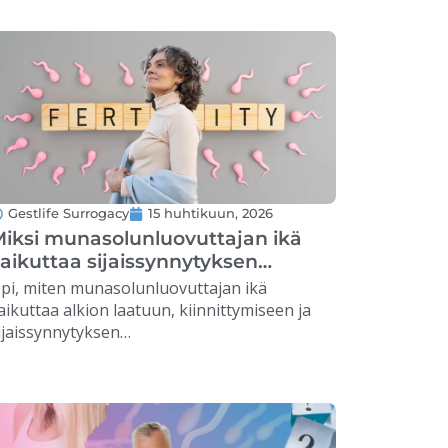
erheiden perustamisen. …
Gestlife Surrogacy
15 huhtikuun, 2026
iksi munasolunluovuttajan ikä
aikuttaa sijaissynnytyksen
onnistumiseen?
pi, miten munasolunluovuttajan ikä
aikuttaa alkion laatuun, kiinnittymiseen ja
ijaissynnytyksen
nnistumismahdollisuuksiin. …