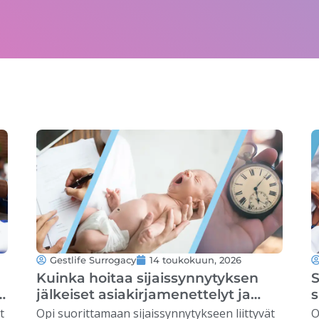
Gestlife Surrogacy
14 toukokuun, 2026
Kuinka hoitaa sijaissynnytyksen
a
jälkeiset asiakirjamenettelyt ja
s
palata kotiin
r
t
Opi suorittamaan sijaissynnytykseen liittyvät
O