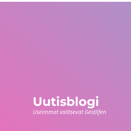
Yhdysvallat
WhatsApp Global
Eurooppa ja muu ma
+1 305 404 1866
+30 211 234 0748
+34 935 241 582
Keitä olemme?
Takuut
Ohjelmat
Maat
Uutisblogi
Useimmat valitsevat Gestlifen