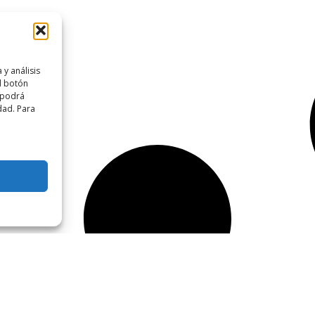
y análisis
l botón
 podrá
dad. Para