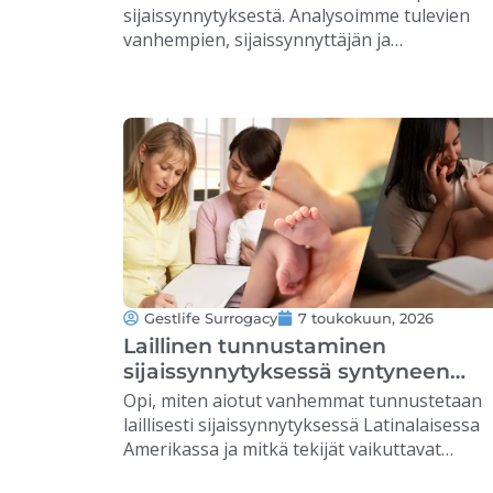
sijaissynnytyksestä. Analysoimme tulevien
vanhempien, sijaissynnyttäjän ja
terveydenhuollon ammattilaisten oikeuksia. 
Gestlife Surrogacy
7 toukokuun, 2026
Laillinen tunnustaminen
sijaissynnytyksessä syntyneen
lapsen vanhemmuussuhteessa
Opi, miten aiotut vanhemmat tunnustetaan
laillisesti sijaissynnytyksessä Latinalaisessa
Amerikassa ja mitkä tekijät vaikuttavat
vanhemmuuteen ensimmäisestä päivästä