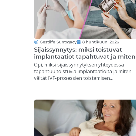
Gestlife Surrogacy
8 huhtikuun, 2026
Sijaissynnytys: miksi toistuvat
implantaatiot tapahtuvat ja miten
niitä voidaan välttää
Opi, miksi sijaissynnytyksen yhteydessä
tapahtuu toistuvia implantaatioita ja miten
vältät IVF-prosessien toistamisen
tehokkaiden lääketieteellisten strategioiden
avulla. …