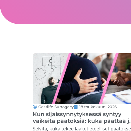
Gestlife Surrogacy
18 toukokuun, 2026
Kun sijaissynnytyksessä syntyy
vaikeita päätöksiä: kuka päättää j
miten tilanteet ratkaistaan
Selvitä, kuka tekee lääketieteelliset päätökse