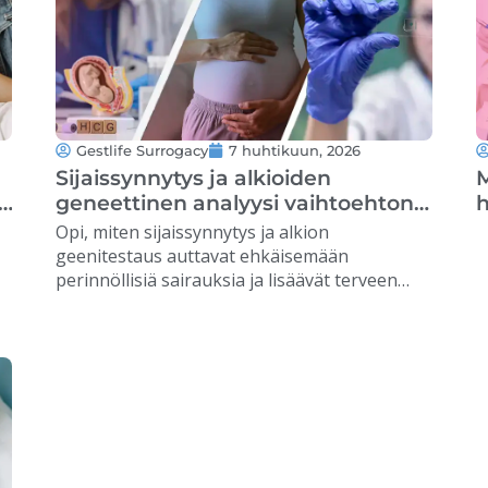
Gestlife Surrogacy
7 huhtikuun, 2026
Sijaissynnytys ja alkioiden
M
geneettinen analyysi vaihtoehtona
h
perinnöllisten sairauksien
Opi, miten sijaissynnytys ja alkion
ehkäisyyn
geenitestaus auttavat ehkäisemään
perinnöllisiä sairauksia ja lisäävät terveen
raskauden mahdollisuuksia. …