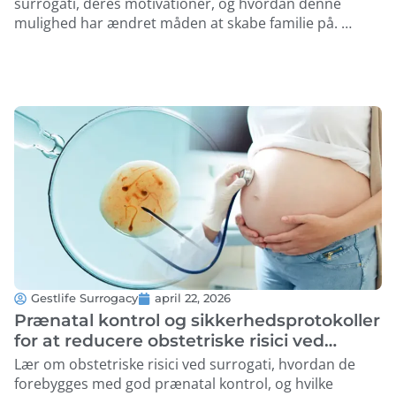
surrogati, deres motivationer, og hvordan denne
mulighed har ændret måden at skabe familie på. …
Gestlife Surrogacy
april 22, 2026
Prænatal kontrol og sikkerhedsprotokoller
for at reducere obstetriske risici ved
surrogati
Lær om obstetriske risici ved surrogati, hvordan de
forebygges med god prænatal kontrol, og hvilke