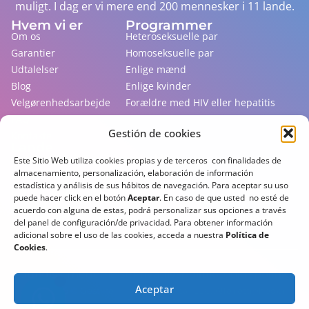
muligt. I dag er vi mere end 200 mennesker i 11 lande.
Hvem vi er
Programmer
Om os
Heteroseksuelle par
Garantier
Homoseksuelle par
Udtalelser
Enlige mænd
Blog
Enlige kvinder
Velgørenhedsarbejde
Forældre med HIV eller hepatitis
FAQ
Gestión de cookies
Kontakte
Lande
Hvor rugemoderskabsloven gælder
Este Sitio Web utiliza cookies propias y de terceros con finalidades de
almacenamiento, personalización, elaboración de información
Lovløst, men hvor det praktiseres
estadística y análisis de sus hábitos de navegación. Para aceptar su uso
Der ikke tillader udlændinge
puede hacer click en el botón
Aceptar
. En caso de que usted no esté de
Farlige lande
acuerdo con alguna de estas, podrá personalizar sus opciones a través
Tilmeld dig vores nyhedsbrev for at holde dig
del panel de configuración/de privacidad. Para obtener información
opdateret!
adicional sobre el uso de las cookies, acceda a nuestra
Política de
Cookies
.
Juridisk meddelelse
Privatlivspolitik
Cookiepolitik
Aceptar
®
2013-
2026
© Gestlife
| Invest Medical LLC. Alle rettigheder
forbeholdes.