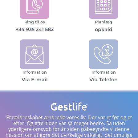
Ring til os
Planlæg
+34 935 241 582
opkald
Information
Information
Via E-mail
Vía Telefon
Forældreskabet ændrede vores liv. Der var et før og et
efter. Og eftertiden var så meget bedre. Så uden
yderligere omsvøb for år siden påbegyndte vi denne
mission om at gøre det uvirkelige virkeligt, det umulige