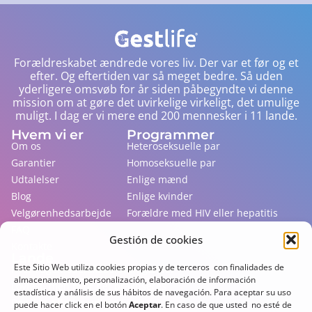
Forældreskabet ændrede vores liv. Der var et før og et
efter. Og eftertiden var så meget bedre. Så uden
yderligere omsvøb for år siden påbegyndte vi denne
mission om at gøre det uvirkelige virkeligt, det umulige
muligt. I dag er vi mere end 200 mennesker i 11 lande.
Hvem vi er
Programmer
Om os
Heteroseksuelle par
Garantier
Homoseksuelle par
Udtalelser
Enlige mænd
Blog
Enlige kvinder
Velgørenhedsarbejde
Forældre med HIV eller hepatitis
FAQ
Gestión de cookies
Kontakte
Lande
Este Sitio Web utiliza cookies propias y de terceros con finalidades de
Hvor rugemoderskabsloven gælder
almacenamiento, personalización, elaboración de información
Lovløst, men hvor det praktiseres
estadística y análisis de sus hábitos de navegación. Para aceptar su uso
Der ikke tillader udlændinge
puede hacer click en el botón
Aceptar
. En caso de que usted no esté de