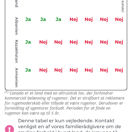
Ja
Ja
Ja
Nej
Nej
Nej
Nej
Albanien
Ja
Nej
Nej
Nej
Nej
Nej
Nej
Kazakhstan
Ja
Nej
Nej
Nej
Nej
Nej
Nej
Armenien
(1)
Canada er et land med en altruistisk lov, der forhindrer
kommerciel belønning af rugemor. Det er strafbart at reklamere
for rugemoderskab eller tilbyde at være rugemor. Derudover er
formidling af agenturer forbudt. Perioden for at finde en
rugemor kan være op til 5 år.
Denne tabel er kun vejledende. Kontakt
venligst en af ​​vores familierådgivere om de