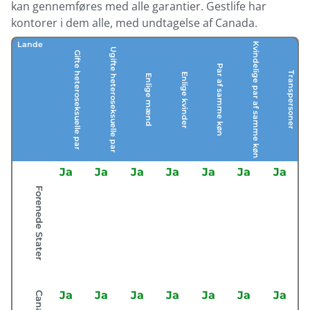
kan gennemføres med alle garantier. Gestlife har
kontorer i dem alle, med undtagelse af Canada.
Lande
Kvindelige par af samme køn
Ugifte heteroseksuelle par
Gifte heteroseksuelle par
Par af samme køn
Transpersoner
Enlige kvinder
Enlige mænd
Ja
Ja
Ja
Ja
Ja
Ja
Ja
Forenede Stater
Ja
Ja
Ja
Ja
Ja
Ja
Ja
Canada