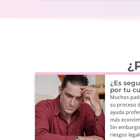
¿P
¿Es segu
por tu c
Muchos padr
su proceso 
ayuda profes
más económi
Sin embargo,
riesgos lega