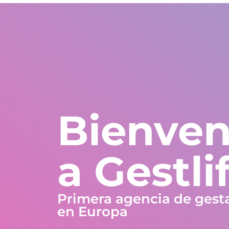
Estados Unidos
WhatsApp Global
Europa y resto del m
+1 305 404 1866
+30 211 234 0748
+34 935 241 582
Nosotros
Garantías
Programas
Países
Bienven
a Gestli
Primera agencia de gest
en Europa