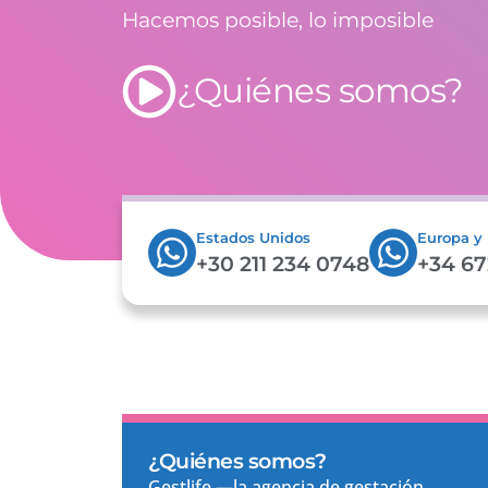
Hacemos posible, lo imposible
¿Quiénes somos?
Estados Unidos
Europa y
+30 211 234 0748
+34 67
¿Quiénes somos?
Gestlife —la agencia de gestación