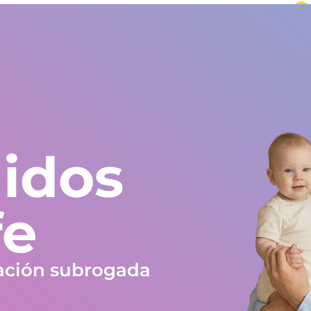
undo
Europa y resto del mundo
+34 672 612 959
Testimonios
Blog
Trabaja en Gestlife
Obra social
FAQ
idos
fe
ación subrogada