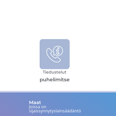
Tiedustelut
puhelimitse
Maat
Joissa on
sijaissynnytyslainsäädäntö