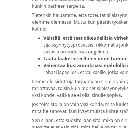
kunkin perheen tarpeita.
Tietenkin haluamme, että toteutat sijaissyn
olemme olemassa. Mutta kun päätät työsken
kolme:
Välttää, että teet oikeudellisia virhei
sijaissynnytysprosessisi rikkomalla jo
vakavia oikeudellisia ongelmia.
Taata lääketieteellinen onnistumin
Vähentää kustannuksiasi mahdolli
rahasi lapsellesi, et välikäsille, jotka 
Emme ole sidottuja tarjoamaan sinulle vain y
tarjottavaa, toisin kuin monet sijaissynnytyks
yksi kohde, vaikka se ei olisi sinulle sopiva.
Jos toimistolla on vain yksi kohde, mitä luule
mitä he sanovat, kun kysyt muista kohteista? 
Sen sijaan, että suositellaan sitä, mikä on s
suosittelevat vain sitä, mitä heillä on tarjolla. 