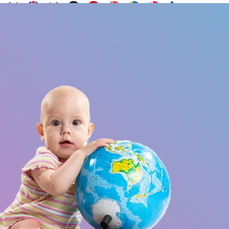
Yhteystiedot
UKK
Haluatko olla lähettiläs?