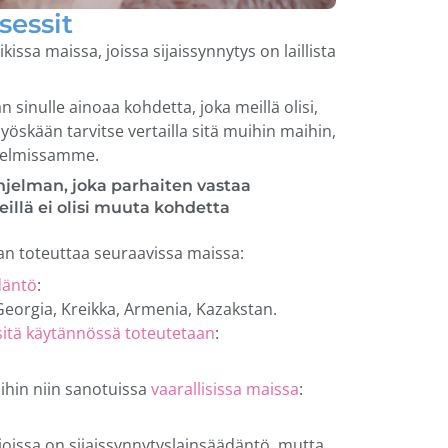
sessit
issa maissa, joissa sijaissynnytys on laillista
sinulle ainoaa kohdetta, joka meillä olisi,
öskään tarvitse vertailla sitä muihin maihin,
ohjelmissamme.
hjelman, joka parhaiten vastaa
eillä ei olisi muuta kohdetta
aan toteuttaa seuraavissa maissa:
däntö
:
Georgia, Kreikka, Armenia, Kazakstan.
a sitä käytännössä toteutetaan
:
ihin niin sanotuissa
vaarallisissa maissa
:
 joissa on sijaissynnytyslainsäädäntö, mutta