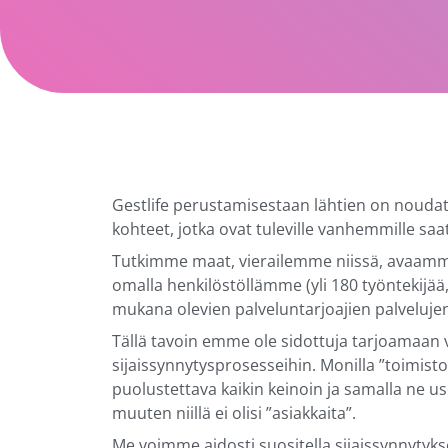
Gestlife perustamisestaan lähtien on noudatt
kohteet, jotka ovat tuleville vanhemmille saa
Tutkimme maat, vierailemme niissä, avaamm
omalla henkilöstöllämme (yli 180 työntekijä
mukana olevien palveluntarjoajien palveluje
Tällä tavoin emme ole sidottuja tarjoamaan 
sijaissynnytysprosesseihin. Monilla ”toimistoi
puolustettava kaikin keinoin ja samalla ne u
muuten niillä ei olisi ”asiakkaita”.
Me voimme aidosti suositella sijaissynnytyk