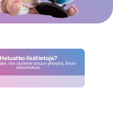
Haluatko lisätietoja?
ake, niin otamme sinuun yhteyttä, ilman
sitoumuksia.