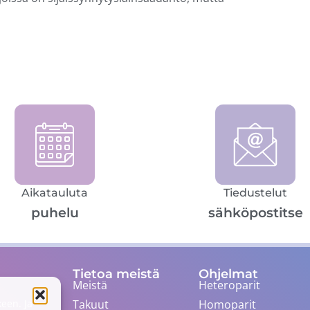
Aikatauluta
Tiedustelut
puhelu
sähköpostitse
Tietoa meistä
Ohjelmat
Meistä
Heteroparit
Takuut
Homoparit
een. Ja