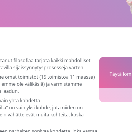
anut filosofiaa tarjota kaikki mahdolliset
tavilla sijaissynnytysprosesseja varten.
Täytä lom
e omat toimistot (15 toimistoa 11 maassa)
ä, emme ole välikäsiä) ja varmistamme
n laadun.
vain yhtä kohdetta
lla” on vain yksi kohde, jota niiden on
sein vähättelevät muita kohteita, koska
seen parhaiten sopivaa kohdetta, joka vastaa