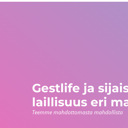
Yhdysvallat
WhatsApp Global
Eurooppa ja muu ma
+1 305 404 1866
+30 211 234 0748
+34 935 241 582
Maat
Keitä olemme?
Takuut
Ohjelmat
Gestlife ja sij
laillisuus eri m
Teemme mahdottomasta mahdollista