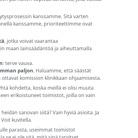
nytysprosessin kanssamme. Sitä varten
nellä kanssamme, prioriteettimme ovat
tä
, jotka voivat vaarantaa
nkin maan lainsäädäntöä ja aiheuttamalla
en
: terve vauva.
simman paljon
. Haluamme, että säästät
vain ottavat komission klinikkaan ohjaamisesta.
htä kohdetta, koska meillä ei olisi muuta
een erikoistuneet toimistot, joilla on vain
t heidän sanovan siitä? Vain hyviä asioita. Ja
Voit kuvitella.
inulle parasta, useimmat toimistot
Ja se ei ole sitä, mitä sinä tarvitset.