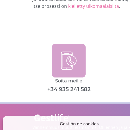
itse prosessi on
kielletty ulkomaalaisilta
.
Soita meille
+34 935 241 582
Gestión de cookies
Vanhemmuus muutti elämämme. Oli ennen ja jälk