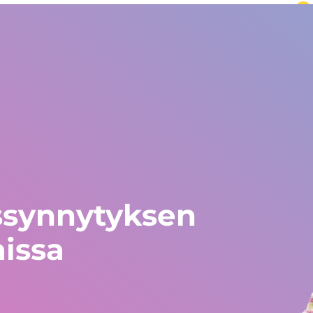
ailma
Eurooppa ja muu maailma
+34 672 612 959
Kokemuksia
Blogi
Työskentely Gestlifella
Avustustyö
aissynnytyksen
aissa