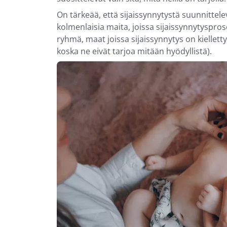
On tärkeää, että sijaissynnytystä suunnitte
kolmenlaisia maita, joissa sijaissynnytysprose
ryhmä, maat joissa sijaissynnytys on kiellett
koska ne eivät tarjoa mitään hyödyllistä).