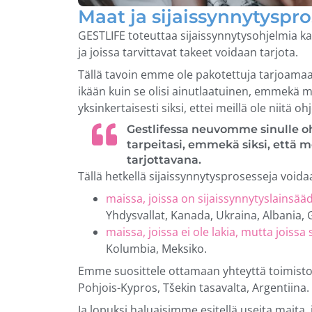
Maat ja sijaissynnytyspro
GESTLIFE toteuttaa sijaissynnytysohjelmia kaik
ja joissa tarvittavat takeet voidaan tarjota.
Tällä tavoin emme ole pakotettuja tarjoamaan 
ikään kuin se olisi ainutlaatuinen, emmekä my
yksinkertaisesti siksi, ettei meillä ole niitä 
Gestlifessa neuvomme sinulle o
tarpeitasi, emmekä siksi, että m
tarjottavana.
Tällä hetkellä sijaissynnytysprosesseja void
maissa, joissa on sijaissynnytyslainsää
Yhdysvallat, Kanada, Ukraina, Albania, 
maissa, joissa ei ole lakia, mutta joiss
Kolumbia, Meksiko.
Emme suosittele ottamaan yhteyttä toimisto
Pohjois-Kypros, Tšekin tasavalta, Argentiina.
Ja lopuksi haluaisimme esitellä useita maita,