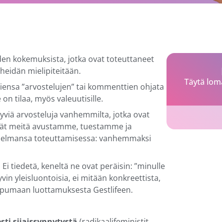
den kokemuksista, jotka ovat toteuttaneet
heidän mielipiteitään.
Täytä lom
miensa ”arvostelujen” tai kommenttien ohjata
 on tilaa, myös valeuutisille.
 Hyviä arvosteluja vanhemmilta, jotka ovat
ävät meitä avustamme, tuestamme ja
elmansa toteuttamisessa: vanhemmaksi
 Ei tiedetä, keneltä ne ovat peräisin: ”minulle
yvin yleisluontoisia, ei mitään konkreettista,
uopumaan luottamuksesta Gestlifeen.
sti sijaissynnytystä
(radikaalifeministit,