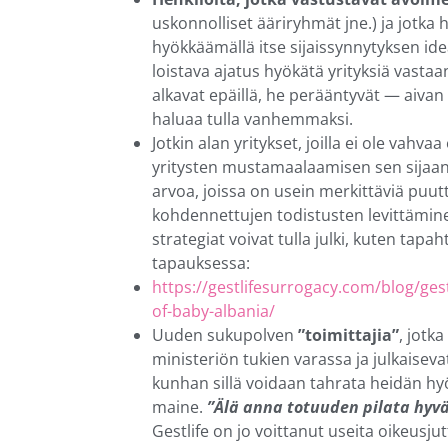
uskonnolliset ääriryhmät jne.) ja jotka
hyökkäämällä itse sijaissynnytyksen idea
loistava ajatus hyökätä yrityksiä vasta
alkavat epäillä, he perääntyvät — aivan 
haluaa tulla vanhemmaksi.
Jotkin alan yritykset, joilla ei ole vahv
yritysten mustamaalaamisen sen sijaan
arvoa, joissa on usein merkittäviä puut
kohdennettujen todistusten levittäminen 
strategiat voivat tulla julki, kuten tap
tapauksessa:
https://gestlifesurrogacy.com/blog/ges
of-baby-albania/
Uuden sukupolven
”toimittajia”
, jotk
ministeriön tukien varassa ja julkaiseva
kunhan sillä voidaan tahrata heidän h
maine.
”Älä anna totuuden pilata hyvä
Gestlife on jo voittanut useita oikeusju