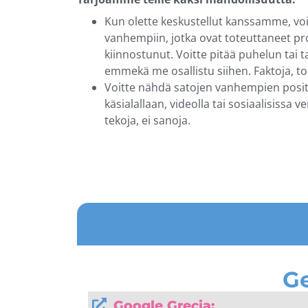
Kun olette keskustellut kanssamme, vo
vanhempiin, jotka ovat toteuttaneet pro
kiinnostunut. Voitte pitää puhelun tai 
emmekä me osallistu siihen. Faktoja, tode
Voitte nähdä satojen vanhempien positi
käsialallaan, videolla tai sosiaalisissa v
tekoja, ei sanoja.
Ge
Google Grecia: