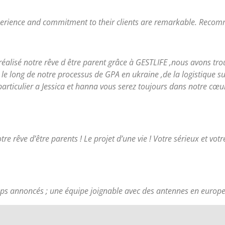
experience and commitment to their clients are remarkable. Reco
 réalisé notre rêve d être parent grâce à GESTLIFE ,nous avons t
 le long de notre processus de GPA en ukraine ,de la logistique s
particulier a Jessica et hanna vous serez toujours dans notre cœu
re rêve d’être parents ! Le projet d’une vie ! Votre sérieux et vot
emps annoncés ; une équipe joignable avec des antennes en europe