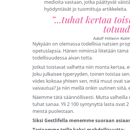
medioita vastaan, jotka päättyvät väis
hyödyntävät jo tuomittuja artikkeleita.
”...tuhat kertaa toi
totuude
Adolf Hitlerin Ko
Nykyään on olemassa todellisia natsien pro
opetuslapsia. Hänen nimiinsä liitetään tämä h
todellisuudessa aivan totta.
Jotkut toistavat valhetta niin monta kertaa, 
Joku julkaisee typeryyden, toinen toistaa sen,
viides kokoaa yhteen sen, mitä muut ovat san
vaivautua? Ja niin meillä onkin uutinen siitä,
Näemme tätä säännöllisesti. Mutta valheilla 
tuhat sanaa. Yli 2 100 syntynyttä lasta ovat 2
meistä puolestaan.
Siksi Gestlifella menemme suoraan asiaa
Tarjoamme teille kaksi mahdollisuutta: