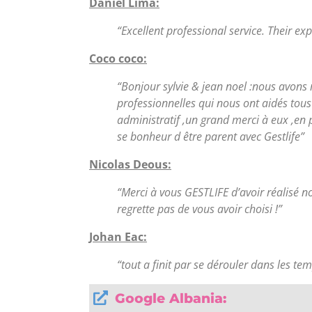
Daniel Lima:
“Excellent professional service. Their 
Coco coco:
“Bonjour sylvie & jean noel :nous avons
professionnelles qui nous ont aidés tous
administratif ,un grand merci à eux ,en 
se bonheur d être parent avec Gestlife”
Nicolas Deous:
“Merci à vous GESTLIFE d’avoir réalisé not
regrette pas de vous avoir choisi !”
Johan Eac:
“tout a finit par se dérouler dans les t
Google Albania: