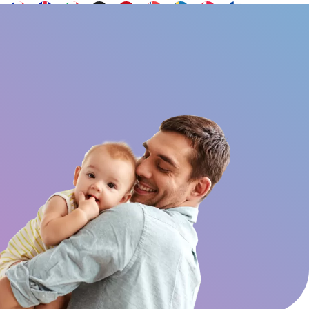
Yhteystiedot
UKK
Haluatko olla lähettiläs?