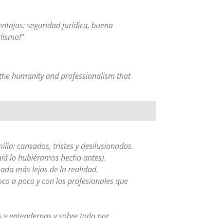
tajas: seguridad jurídica, buena
lismo!”
 the humanity and professionalism that
ia: cansados, tristes y desilusionados.
alá lo hubiéramos hecho antes).
ada más lejos de la realidad.
oco a poco y con los profesionales que
s y entendernos y sobre todo por