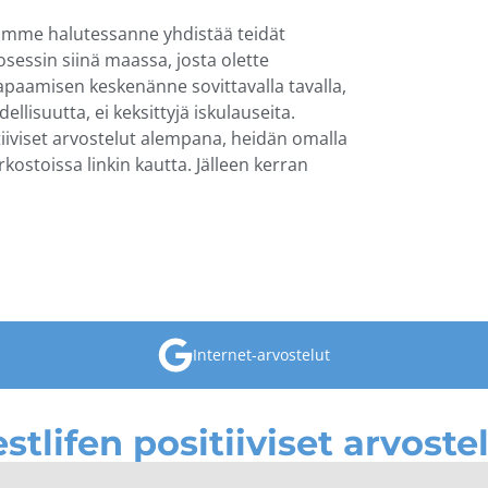
imme halutessanne yhdistää teidät
sessin siinä maassa, josta olette
tapaamisen keskenänne sovittavalla tavalla,
llisuutta, ei keksittyjä iskulauseita.
iviset arvostelut alempana, heidän omalla
erkostoissa linkin kautta. Jälleen kerran
Internet-arvostelut
stlifen positiiviset arvoste