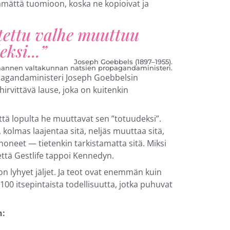
tämättä tuomioon, koska ne kopioivat ja
stettu valhe muuttuu
ksi...”
Joseph Goebbels (1897–1955).
lmannen valtakunnan natsien propagandaministeri.
pagandaministeri Joseph Goebbelsin
irvittävä lause, joka on kuitenkin
että lopulta he muuttavat sen ”totuudeksi”.
 kolmas laajentaa sitä, neljäs muuttaa sitä,
oneet — tietenkin tarkistamatta sitä. Miksi
 että Gestlife tappoi Kennedyn.
on lyhyet jäljet. Ja teot ovat enemmän kuin
 100 itsepintaista todellisuutta, jotka puhuvat
n: