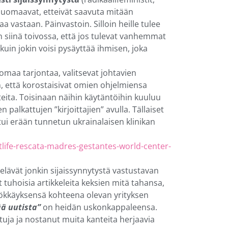
 huomaavat, etteivät saavuta mitään
a vastaan. Päinvastoin. Silloin heille tulee
an siinä toivossa, että jos tulevat vanhemmat
kuin jokin voisi pysäyttää ihmisen, joka
aa omaa tarjontaa, valitsevat johtavien
, että korostaisivat omien ohjelmiensa
teita. Toisinaan näihin käytäntöihin kuuluu
palkattujen ”kirjoittajien” avulla. Tällaiset
ahtui erään tunnetun ukrainalaisen klinikan
tlife-rescata-madres-gestantes-world-center-
a elävät jonkin sijaissynnytystä vastustavan
t tuhoisia artikkeleita keksien mitä tahansa,
yökkäyksensä kohteena olevan yrityksen
ä uutista”
on heidän uskonkappaleensa.
ttuja ja nostanut muita kanteita herjaavia