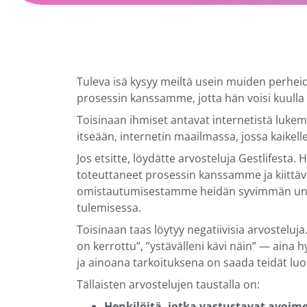
Tuleva isä kysyy meiltä usein muiden perhei
prosessin kanssamme, jotta hän voisi kuulla 
Toisinaan ihmiset antavat internetistä luke
itseään, internetin maailmassa, jossa kaikelle
Jos etsitte, löydätte arvosteluja Gestlifesta.
toteuttaneet prosessin kanssamme ja kiitt
omistautumisestamme heidän syvimmän un
tulemisessa.
Toisinaan taas löytyy negatiivisia arvosteluja.
on kerrottu”, ”ystävälleni kävi näin” — aina h
ja ainoana tarkoituksena on saada teidät l
Tällaisten arvostelujen taustalla on:
Henkilöitä, jotka vastustavat avoime