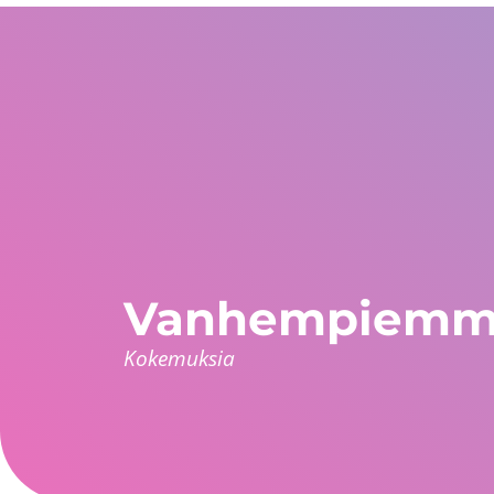
Yhdysvallat
WhatsApp Global
Eurooppa ja muu ma
+1 305 404 1866
+30 211 234 0748
+34 935 241 582
Keitä olemme?
Takuut
Ohjelmat
Maat
Vanhempiemme 
Kokemuksia