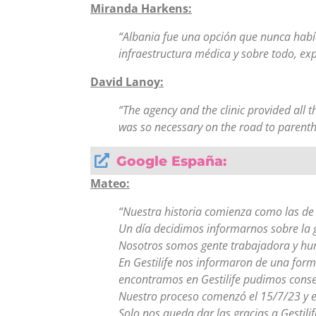
Miranda Harkens:
“Albania fue una opción que nunca habí
infraestructura médica y sobre todo, ex
David Lanoy:
“The agency and the clinic provided all
was so necessary on the road to parent
Google España:
Mateo:
“Nuestra historia comienza como las de 
Un día decidimos informarnos sobre la g
Nosotros somos gente trabajadora y humi
En Gestilife nos informaron de una form
encontramos en Gestilife pudimos conse
Nuestro proceso comenzó el 15/7/23 y e
Solo nos queda dar las gracias a Gestil