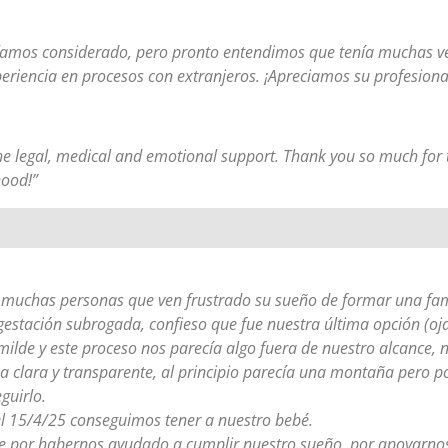
amos considerado, pero pronto entendimos que tenía muchas ven
periencia en procesos con extranjeros. ¡Apreciamos su profesiona
 the legal, medical and emotional support. Thank you so much for
hood!”
muchas personas que ven frustrado su sueño de formar una famil
estación subrogada, confieso que fue nuestra última opción (oj
lde y este proceso nos parecía algo fuera de nuestro alcance, n
a clara y transparente, al principio parecía una montaña pero p
guirlo.
l 15/4/25 conseguimos tener a nuestro bebé.
ife por habernos ayudado a cumplir nuestro sueño, por apoyarno