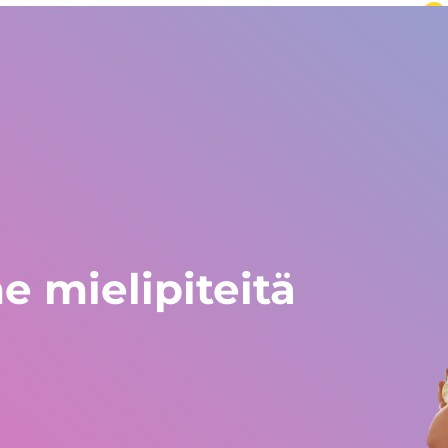
ailma
Eurooppa ja muu maailma
+34 672 612 959
Kokemuksia
Blogi
Työskentely Gestlifella
Avustustyö
mielipiteitä