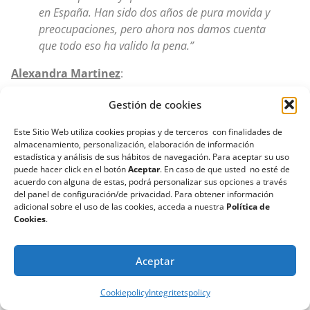
en España. Han sido dos años de pura movida y
preocupaciones, pero ahora nos damos cuenta
que todo eso ha valido la pena.”
Alexandra Martinez
:
“Volvimos el lunes del primer viaje a la clínica
Gestión de cookies
de Georgia, la verdad que las sensaciones son
Este Sitio Web utiliza cookies propias y de terceros con finalidades de
buenas y por el momento todo lo que Albert nos
almacenamiento, personalización, elaboración de información
comentó se está cumpliendo tal cual.El proceso
estadística y análisis de sus hábitos de navegación. Para aceptar su uso
de firma de contrato fue un poco lioso porque
puede hacer click en el botón
Aceptar
. En caso de que usted no esté de
acuerdo con alguna de estas, podrá personalizar sus opciones a través
tuvimos que hacerlo por su plataforma de firma
del panel de configuración/de privacidad. Para obtener información
digital y la verdad que fue un poco tedioso.¡Ya
adicional sobre el uso de las cookies, acceda a nuestra
Política de
iremos comentando que tal todo!”
Cookies
.
Henry Saniel:
Aceptar
“Vimos a geslife por un amigo que hizo el
proceso con ellos. Ahora llevamos 8 meses ya
Cookiepolicy
Integritetspolicy
con ellos y nos han confirmado el