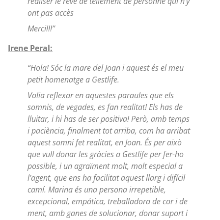
réaliser le rêve de tellement de personne qui n’y
ont pas accès
Merci!!!”
Irene Peral:
“Hola! Sóc la mare del Joan i aquest és el meu
petit homenatge a Gestlife.
Volia reflexar en aquestes paraules que els
somnis, de vegades, es fan realitat! Els has de
lluitar, i hi has de ser positiva! Però, amb temps
i paciència, finalment tot arriba, com ha arribat
aquest somni fet realitat, en Joan. És per això
que vull donar les gràcies a Gestlife per fer-ho
possible, i un agraïment molt, molt especial a
l’agent, que ens ha facilitat aquest llarg i difícil
camí. Marina és una persona irrepetible,
excepcional, empática, treballadora de cor i de
ment, amb ganes de solucionar, donar suport i