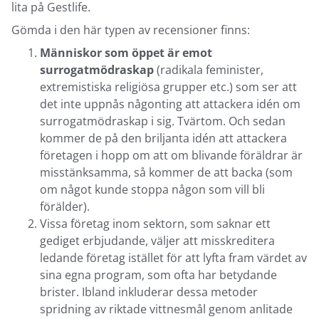
lita på Gestlife.
Gömda i den här typen av recensioner finns:
Människor som öppet är emot
surrogatmödraskap
(radikala feminister,
extremistiska religiösa grupper etc.) som ser att
det inte uppnås någonting att attackera idén om
surrogatmödraskap i sig. Tvärtom. Och sedan
kommer de på den briljanta idén att attackera
företagen i hopp om att om blivande föräldrar är
misstänksamma, så kommer de att backa (som
om något kunde stoppa någon som vill bli
förälder).
Vissa företag inom sektorn, som saknar ett
gediget erbjudande, väljer att misskreditera
ledande företag istället för att lyfta fram värdet av
sina egna program, som ofta har betydande
brister. Ibland inkluderar dessa metoder
spridning av riktade vittnesmål genom anlitade