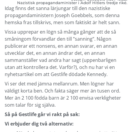
Nazistisk propagandaminister i Adolf Hitlers tredje rike.
Idag finns det sanna lärjungar till den nazistiske
propagandaministern Joseph Goebbels, som denna
hemska fras tillskrivs, men som faktiskt är helt sann.
Vissa upprepar en lögn så många gånger att de så
småningom förvandlar den till ”sanning”. Någon
publicerar ett nonsens, en annan svarar, en annan
utvecklar det, en annan ändrar det, en annan
sammanställer vad andra har sagt (uppenbarligen
utan att kontrollera det. Varför?), och nu har vi en
nyhetsartikel om att Gestlife dödade Kennedy.
Vi ser det med jämna mellanrum. Men lögner har
väldigt korta ben. Och fakta säger mer än tusen ord.
Mer än 2 100 födda barn är 2 100 envisa verkligheter
som talar för sig själva.
Så på Gestlife går vi rakt på sak:
Vi erbjuder dig två alternativ: