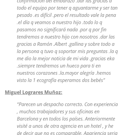
confirmación del embarazo .dar las gracias a
todo el equipo por tener q aguantarme y ser tan
pesado .es difícil .pero el resultado vale la pena
.el día q veamos a nuestro hijo .todo lo q
pasamos no significará nada .por q por fin
tendremos a nuestro hijo con nosotros .dar las
gracias a Ramón .Albert .gallina y sobre todo a
la persona q tuvo q soportar mis preguntas .la q
me dio la mejor noticia de mi vida .gracias eka
.siempre tendremos un hueco para ti en
nuestros corazones .la.mayor alegría .hemos
visto la 1 ecografía esperamos dos bebés”
Miguel Lograres Muñoz:
“Parecen un despacho correcto. Con experiencia
, muchos trabajadores y sus oficinas en
Barcelona y en todos los países. Anteriormente
visité a unos de otra agencia en un hotel , y he
de decir que no es comparable. Apariencia seria