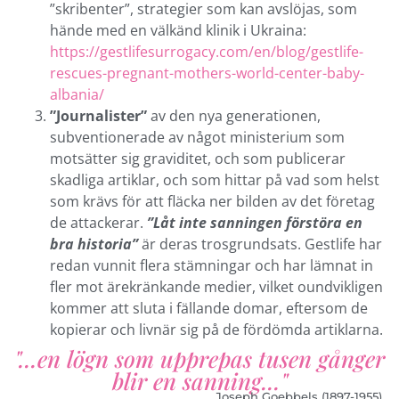
”skribenter”, strategier som kan avslöjas, som
hände med en välkänd klinik i Ukraina:
https://gestlifesurrogacy.com/en/blog/gestlife-
rescues-pregnant-mothers-world-center-baby-
albania/
”Journalister”
av den nya generationen,
subventionerade av något ministerium som
motsätter sig graviditet, och som publicerar
skadliga artiklar, och som hittar på vad som helst
som krävs för att fläcka ner bilden av det företag
de attackerar.
”Låt inte sanningen förstöra en
bra historia”
är deras trosgrundsats. Gestlife har
redan vunnit flera stämningar och har lämnat in
fler mot ärekränkande medier, vilket oundvikligen
kommer att sluta i fällande domar, eftersom de
kopierar och livnär sig på de fördömda artiklarna.
"...en lögn som upprepas tusen gånger
blir en sanning..."
Joseph Goebbels (1897-1955).