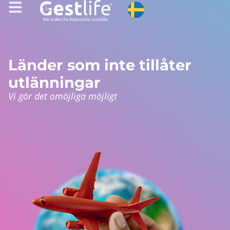
Länder som inte tillåter
utlänningar
Vi gör det omöjliga möjligt