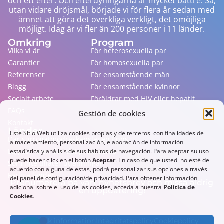
och ett efter. Och efterdyningarna är mycket bättre. Så,
utan vidare dröjsmål, började vi för flera år sedan med
ämnet att göra det overkliga verkligt, det omöjliga
möjligt. Idag är vi fler än 200 personer i 11 länder.
Omkring
Program
Vilka vi är
För heterosexuella par
Garantier
För homosexuella par
Referenser
För ensamstående män
Blogg
För ensamstående kvinnor
Socialt arbete
Föräldrar med HIV eller hepatit
FAQs
Gestión de cookies
Kontakt
Länder
Este Sitio Web utiliza cookies propias y de terceros con finalidades de
Där surrogatmödraskapslagen finns
almacenamiento, personalización, elaboración de información
Laglöst, men där det praktiseras
estadística y análisis de sus hábitos de navegación. Para aceptar su uso
puede hacer click en el botón
Aceptar
. En caso de que usted no esté de
Som inte tillåter utlänningar
acuerdo con alguna de estas, podrá personalizar sus opciones a través
Farliga länder
del panel de configuración/de privacidad. Para obtener información
Prenumerera på vårt nyhetsbrev och missa aldrig
adicional sobre el uso de las cookies, acceda a nuestra
Política de
en uppdatering!
Cookies
.
Juridisk information
Integritetspolicy
Cookiepolicy