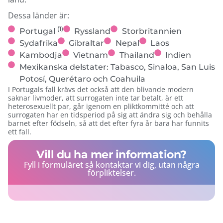
Dessa länder är:
(1)
Portugal
Ryssland
Storbritannien
Sydafrika
Gibraltar
Nepal
Laos
Kambodja
Vietnam
Thailand
Indien
Mexikanska delstater: Tabasco, Sinaloa, San Luis
Potosí, Querétaro och Coahuila
I Portugals fall krävs det också att den blivande modern
saknar livmoder, att surrogaten inte tar betalt, är ett
heterosexuellt par, går igenom en pliktkommitté och att
surrogaten har en tidsperiod på sig att ändra sig och behålla
barnet efter födseln, så att det efter fyra år bara har funnits
ett fall.
Vill du ha mer information?
Fyll i formuläret så kontaktar vi dig, utan några
förpliktelser.