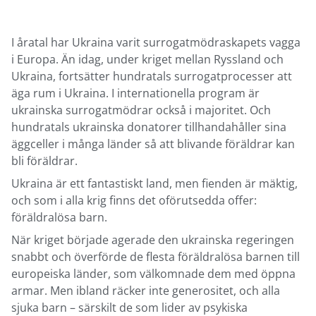
I åratal har Ukraina varit surrogatmödraskapets vagga
i Europa. Än idag, under kriget mellan Ryssland och
Ukraina, fortsätter hundratals surrogatprocesser att
äga rum i Ukraina. I internationella program är
ukrainska surrogatmödrar också i majoritet. Och
hundratals ukrainska donatorer tillhandahåller sina
äggceller i många länder så att blivande föräldrar kan
bli föräldrar.
Ukraina är ett fantastiskt land, men fienden är mäktig,
och som i alla krig finns det oförutsedda offer:
föräldralösa barn.
När kriget började agerade den ukrainska regeringen
snabbt och överförde de flesta föräldralösa barnen till
europeiska länder, som välkomnade dem med öppna
armar. Men ibland räcker inte generositet, och alla
sjuka barn – särskilt de som lider av psykiska