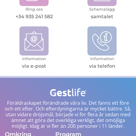
Ring oss
Schemalägg
+34 935 241 582
samtalet
Information
Information
via e-post
via telefon
Föräldraskapet förändrade våra liv. Det fanns ett före
och ett efter. Och efterdyningarna är mycket bättre. Så,
utan vidare dröjsmål, började vi för flera år sedan med
ämnet att göra det overkliga verkligt, det omöjliga
möjligt. Idag är vi fler än 200 personer i 11 länder.
Omkring
Program