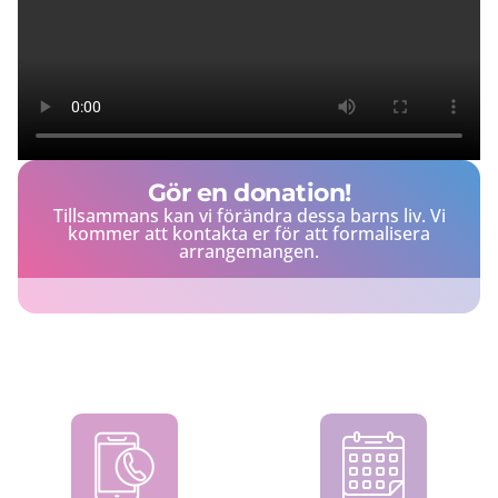
Gör en donation!
Tillsammans kan vi förändra dessa barns liv. Vi
kommer att kontakta er för att formalisera
arrangemangen.