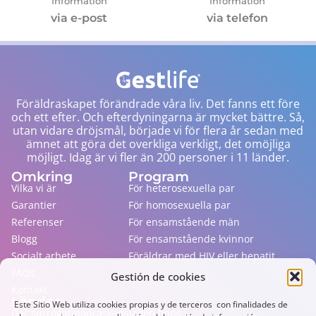
Information
Information
via e-post
via telefon
Föräldraskapet förändrade våra liv. Det fanns ett före
och ett efter. Och efterdyningarna är mycket bättre. Så,
utan vidare dröjsmål, började vi för flera år sedan med
ämnet att göra det overkliga verkligt, det omöjliga
möjligt. Idag är vi fler än 200 personer i 11 länder.
Omkring
Program
Vilka vi är
För heterosexuella par
Garantier
För homosexuella par
Referenser
För ensamstående män
Blogg
För ensamstående kvinnor
Socialt arbete
Föräldrar med HIV eller hepatit
FAQs
Gestión de cookies
Kontakt
Länder
Este Sitio Web utiliza cookies propias y de terceros con finalidades de
Där surrogatmödraskapslagen finns