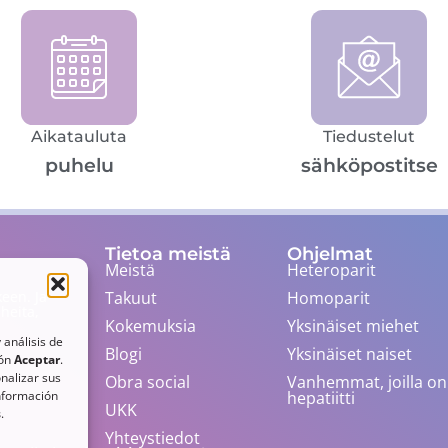
Aikatauluta
Tiedustelut
puhelu
sähköpostitse
Tietoa meistä
Ohjelmat
Meistä
Heteroparit
Takuut
Homoparit
een. Ja
heita,
Kokemuksia
Yksinäiset miehet
.
 análisis de
Blogi
Yksinäiset naiset
tón
Aceptar
.
nalizar sus
Obra social
Vanhemmat, joilla on 
hepatiitti
información
UKK
s
.
Yhteystiedot