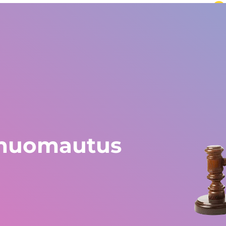
ailma
Eurooppa ja muu maailma
+34 672 612 959
Kokemuksia
Blogi
Työskentely Gestlifella
Avustustyö
 huomautus