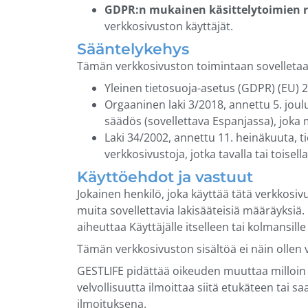
GDPR:n mukainen käsittelytoimien re
verkkosivuston käyttäjät.
Sääntelykehys
Tämän verkkosivuston toimintaan sovelletaan
Yleinen tietosuoja-asetus (GDPR) (EU) 2
Orgaaninen laki 3/2018, annettu 5. joul
säädös (sovellettava Espanjassa), joka m
Laki 34/2002, annettu 11. heinäkuuta, t
verkkosivustoja, jotka tavalla tai toisel
Käyttöehdot ja vastuut
Jokainen henkilö, joka käyttää tätä verkkosi
muita sovellettavia lakisääteisiä määräyksiä
aiheuttaa Käyttäjälle itselleen tai kolmansille
Tämän verkkosivuston sisältöä ei näin ollen
GESTLIFE pidättää oikeuden muuttaa milloin 
velvollisuutta ilmoittaa siitä etukäteen tai s
ilmoituksena.