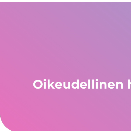
Yhdysvallat
WhatsApp Global
Eurooppa ja muu ma
+1 305 404 1866
+30 211 234 0748
+34 935 241 582
Keitä olemme?
Takuut
Ohjelmat
Maat
Oikeudellinen