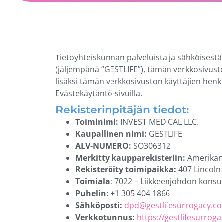
Tietoyhteiskunnan palveluista ja sähköisestä
(jäljempänä “GESTLIFE”), tämän verkkosivusto
lisäksi tämän verkkosivuston käyttäjien henki
Evästekäytäntö-sivuilla.
Rekisterinpitäjän tiedot:
Toiminimi:
INVEST MEDICAL LLC.
Kaupallinen nimi:
GESTLIFE
ALV-NUMERO:
SO306312
Merkitty kaupparekisteriin:
Amerikan 
Rekisteröity toimipaikka:
407 Lincoln
Toimiala:
7022 – Liikkeenjohdon konsult
Puhelin:
+1 305 404 1866
Sähköposti:
dpd@gestlifesurrogacy.c
Verkkotunnus:
https://gestlifesurrog