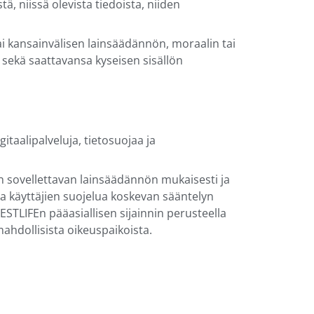
ä, niissä olevista tiedoista, niiden
tai kansainvälisen lainsäädännön, moraalin tai
e sekä saattavansa kyseisen sisällön
taalipalveluja, tietosuojaa ja
taan sovellettavan lainsäädännön mukaisesti ja
ja käyttäjien suojelua koskevan sääntelyn
ESTLIFEn pääasiallisen sijainnin perusteella
ahdollisista oikeuspaikoista.