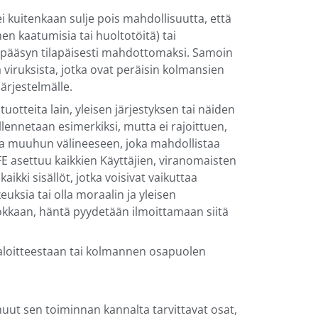
ei kuitenkaan sulje pois mahdollisuutta, että
men kaatumisia tai huoltotöitä) tai
lle pääsyn tilapäisesti mahdottomaksi. Samoin
viruksista, jotka ovat peräisin kolmansien
ärjestelmälle.
uotteita lain, yleisen järjestyksen tai näiden
allennetaan esimerkiksi, mutta ei rajoittuen,
nsa muuhun välineeseen, joka mahdollistaa
FE asettuu kaikkien Käyttäjien, viranomaisten
aikki sisällöt, jotka voisivat vaikuttaa
uksia tai olla moraalin ja yleisen
luokkaan, häntä pyydetään ilmoittamaan siitä
 aloitteestaan tai kolmannen osapuolen
muut sen toiminnan kannalta tarvittavat osat,