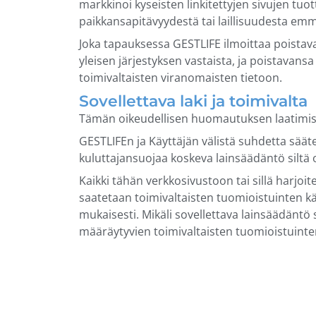
markkinoi kyseisten linkitettyjen sivujen tuot
paikkansapitävyydestä tai laillisuudesta emme
Joka tapauksessa GESTLIFE ilmoittaa poistavan
yleisen järjestyksen vastaista, ja poistavans
toimivaltaisten viranomaisten tietoon.
Sovellettava laki ja toimivalta
Tämän oikeudellisen huomautuksen laatimis- j
GESTLIFEn ja Käyttäjän välistä suhdetta sääte
kuluttajansuojaa koskeva lainsäädäntö siltä o
Kaikki tähän verkkosivustoon tai sillä harjoit
saatetaan toimivaltaisten tuomioistuinten kä
mukaisesti. Mikäli sovellettava lainsäädäntö 
määräytyvien toimivaltaisten tuomioistuinte