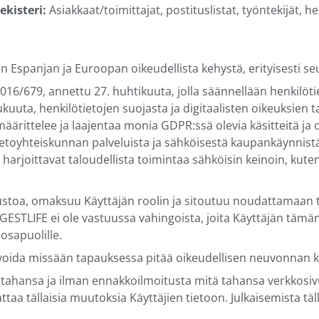
kisteri:
Asiakkaat/toimittajat, postituslistat, työntekijät, h
 Espanjan ja Euroopan oikeudellista kehystä, erityisesti s
016/679, annettu 27. huhtikuuta, jolla säännellään henkilöt
ukuuta, henkilötietojen suojasta ja digitaalisten oikeuksien
äärittelee ja laajentaa monia GDPR:ssä olevia käsitteitä ja 
ietoyhteiskunnan palveluista ja sähköisestä kaupankäynnistä
la harjoittavat taloudellista toimintaa sähköisin keinoin, kut
vustoa, omaksuu Käyttäjän roolin ja sitoutuu noudattamaan ta
. GESTLIFE ei ole vastuussa vahingoista, joita Käyttäjän tä
 osapuolille.
 voida missään tapauksessa pitää oikeudellisen neuvonnan 
tahansa ja ilman ennakkoilmoitusta mitä tahansa verkkosivu
aattaa tällaisia muutoksia Käyttäjien tietoon. Julkaisemista tä