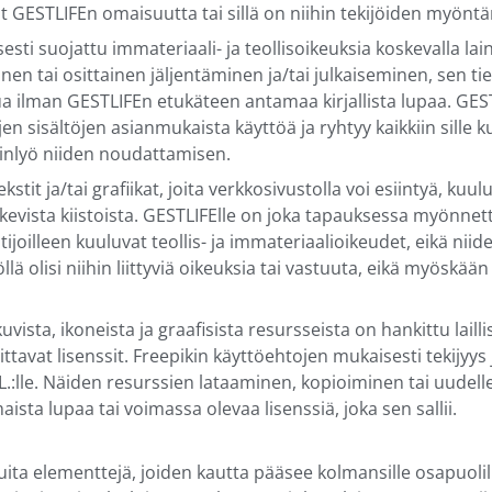
 ovat GESTLIFEn omaisuutta tai sillä on niihin tekijöiden myö
esti suojattu immateriaali- ja teollisoikeuksia koskevalla la
inen tai osittainen jäljentäminen ja/tai julkaiseminen, sen tie
a ilman GESTLIFEn etukäteen antamaa kirjallista lupaa. GEST
 sisältöjen asianmukaista käyttöä ja ryhtyy kaikkiin sille kuulu
iminlyö niiden noudattamisen.
tit ja/tai grafiikat, joita verkkosivustolla voi esiintyä, kuulu
oskevista kiistoista. GESTLIFElle on joka tapauksessa myönnet
oilleen kuuluvat teollis- ja immateriaalioikeudet, eikä nii
lä olisi niihin liittyviä oikeuksia tai vastuuta, eikä myöskä
kuvista, ikoneista ja graafisista resursseista on hankittu lail
ttavat lisenssit. Freepikin käyttöehtojen mukaisesti tekijyy
S.L.:lle. Näiden resurssien lataaminen, kopioiminen tai uude
ista lupaa tai voimassa olevaa lisenssiä, joka sen sallii.
 muita elementtejä, joiden kautta pääsee kolmansille osapuoli