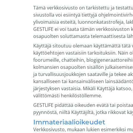
Tämä verkkosivusto on tarkistettu ja testattu
sivustolla voi esiintyä tiettyjä ohjelmointivi
ylivoimaisia esteitä, luonnonkatastrofeja, la
GESTLIFE ei voi taata tämän verkkosivuston k
osapuolten soluttamasta telemaattisesta lähe
Käyttäjä sitoutuu olemaan käyttämättä tätä ver
käyttöehtojen vastaisiin tarkoituksiin. Näin ol
foorumeille, chatteihin, blogigeneraattoreih
kolmansien osapuolten sisällön julkaisemisen.
ja turvallisuusjoukkojen saataville ja tekee ak
kansalliseen tai kansainväliseen lainsäädäntö
järjestyksen vastaisia. Mikäli Käyttäjä katso
välittömästi henkilöstöllemme.
GESTLIFE pidättää oikeuden evätä tai poista
pyynnöstä, niiltä Käyttäjiltä, jotka rikkovat
Immateriaalioikeudet
Verkkosivusto, mukaan lukien esimerkiksi mut