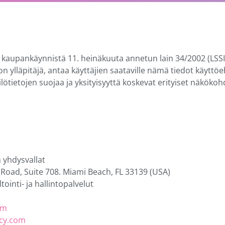
 kaupankäynnistä 11. heinäkuuta annetun lain 34/2002 (LSSI
n ylläpitäjä, antaa käyttäjien saataville nämä tiedot käyttö
lötietojen suojaa ja yksityisyyttä koskevat erityiset näkökoh
yhdysvallat
 Road, Suite 708. Miami Beach, FL 33139 (USA)
ointi- ja hallintopalvelut
om
acy.com