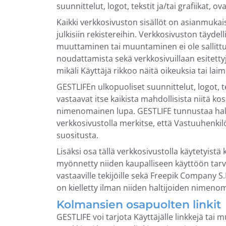
suunnittelut, logot, tekstit ja/tai grafiikat,
Kaikki verkkosivuston sisällöt on asianmukais
julkisiin rekistereihin. Verkkosivuston täydell
muuttaminen tai muuntaminen ei ole sallittu
noudattamista sekä verkkosivuillaan esitettyjen
mikäli Käyttäjä rikkoo näitä oikeuksia tai la
GESTLIFEn ulkopuoliset suunnittelut, logot, teks
vastaavat itse kaikista mahdollisista niitä k
nimenomainen lupa. GESTLIFE tunnustaa haltij
verkkosivustolla merkitse, että Vastuuhenkilöl
suositusta.
Lisäksi osa tällä verkkosivustolla käytetyistä 
myönnetty niiden kaupalliseen käyttöön tarvi
vastaaville tekijöille sekä Freepik Company 
on kielletty ilman niiden haltijoiden nimenoma
Kolmansien osapuolten linkit
GESTLIFE voi tarjota Käyttäjälle linkkejä tai