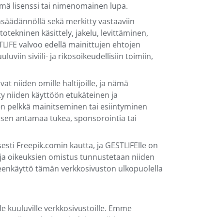
ntämä lisenssi tai nimenomainen lupa.
insäädännöllä sekä merkitty vastaaviin
totekninen käsittely, jakelu, levittäminen,
LIFE valvoo edellä mainittujen ehtojen
viin siviili- ja rikosoikeudellisiin toimiin,
vat niiden omille haltijoille, ja nämä
ty niiden käyttöön etukäteinen ja
den pelkkä mainitseminen tai esiintyminen
än sen antamaa tukea, sponsorointia tai
lisesti Freepik.comin kautta, ja GESTLIFElle on
s ja oikeuksien omistus tunnustetaan niiden
lleenkäyttö tämän verkkosivuston ulkopuolella
lle kuuluville verkkosivustoille. Emme