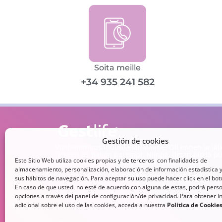
Soita meille
+34 935 241 582
Gestión de cookies
Vanhemmuus muutti elämämme. Oli ennen ja jälk
jälkeen oli paljon parempi. Niinpä, ilman pitkiä pu
Este Sitio Web utiliza cookies propias y de terceros con finalidades de
vuosia sitten aloitimme tämän tehtävän tehdä
epätodellisesta totta, mahdottomasta mahdollista
almacenamiento, personalización, elaboración de información estadística y
Nykyään meitä on yli 200 ihmistä 11 maassa.
sus hábitos de navegación. Para aceptar su uso puede hacer click en el bo
En caso de que usted no esté de acuerdo con alguna de estas, podrá perso
opciones a través del panel de configuración/de privacidad. Para obtener 
adicional sobre el uso de las cookies, acceda a nuestra
Política de Cookie