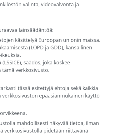
enkilöstön valinta, videovalvonta ja
euraavaa lainsäädäntöä:
ietojen käsittelyä Euroopan unionin maissa.
 takaamisesta (LOPD ja GDD), kansallinen
oikeuksia.
 (LSSICE), säädös, joka koskee
en tämä verkkosivusto.
rkasti tässä esitettyjä ehtoja sekä kaikkia
män verkkosivuston epäasianmukainen käyttö
korvikkeena.
stolla mahdollisesti näkyvää tietoa, ilman
llä verkkosivustolla pidetään riittävänä