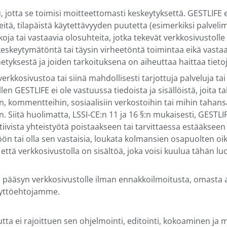
, jotta se toimisi moitteettomasti keskeytyksettä. GESTLIFE 
rheitä, tilapäistä käytettävyyden puutetta (esimerkiksi palveli
kkoja tai vastaavia olosuhteita, jotka tekevät verkkosivusto
eskeytymätöntä tai täysin virheetöntä toimintaa eikä vastaa 
tyksestä ja joiden tarkoituksena on aiheuttaa haittaa tietoj
kkosivustoa tai siinä mahdollisesti tarjottuja palveluja tai t
len GESTLIFE ei ole vastuussa tiedoista ja sisällöistä, joita t
in, kommentteihin, sosiaalisiin verkostoihin tai mihin taha
 Siitä huolimatta, LSSI-CE:n 11 ja 16 §:n mukaisesti, GESTLI
tiivista yhteistyötä poistaakseen tai tarvittaessa estääkseen k
ön tai olla sen vastaisia, loukata kolmansien osapuolten oike
o, että verkkosivustolla on sisältöä, joka voisi kuulua tähän 
a pääsyn verkkosivustolle ilman ennakkoilmoitusta, omasta
 käyttöehtojamme.
ta ei rajoittuen sen ohjelmointi, editointi, kokoaminen ja 