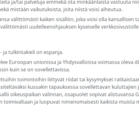
teita ja/tai palveluja emmekä ota minkäänlaista vastuuta niist
kä mistään vaikutuksista, joita niistä voisi aiheutua.
sa välittömästi kaiken sisällön, joka voisi olla kansallisen 
a välittömästi uudelleenohjauksen kyseiselle verkkosivustoll
a tulkintakieli on espanja.
lee Euroopan unionissa ja Yhdysvalloissa voimassa oleva digi
sin kuin se on sovellettavissa.
ettuihin toimintoihin liittyvät riidat tai kysymykset ratkais
siteltäväksi kussakin tapauksessa sovellettavan kuluttajien 
sallii oikeuspaikan valinnan, osapuolet sopivat alistuvansa G
n toimivaltaan ja luopuvat nimenomaisesti kaikista muista m