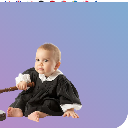
Yhteystiedot
UKK
Haluatko olla lähettiläs?