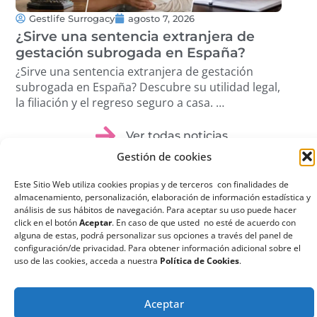
Gestlife Surrogacy
agosto 7, 2026
G
¿Sirve una sentencia extranjera de
¿Q
gestación subrogada en España?
su
¿Sirve una sentencia extranjera de gestación
¿Qu
subrogada en España? Descubre su utilidad legal,
sub
la filiación y el regreso seguro a casa. …
ree
dis
Ver todas noticias
Gestión de cookies
Este Sitio Web utiliza cookies propias y de terceros con finalidades de
almacenamiento, personalización, elaboración de información estadística y
análisis de sus hábitos de navegación. Para aceptar su uso puede hacer
click en el botón
Aceptar
. En caso de que usted no esté de acuerdo con
¿Qué es la
alguna de estas, podrá personalizar sus opciones a través del panel de
configuración/de privacidad. Para obtener información adicional sobre el
Gestación
uso de las cookies, acceda a nuestra
Política de Cookies
.
Subrogada?
La gestación subrogada
Aceptar
o maternidad por