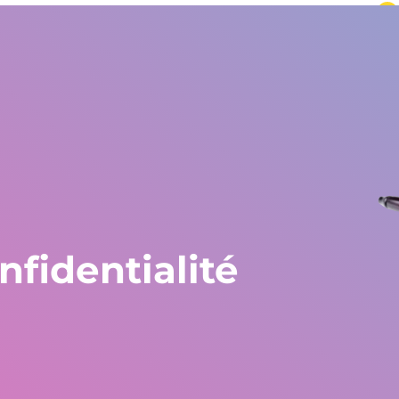
 du monde
L'Europe et le reste du monde
+34 672 612 959
Pays
Témoignages
Blog
Travaille chez Gestlife
Trav
nfidentialité