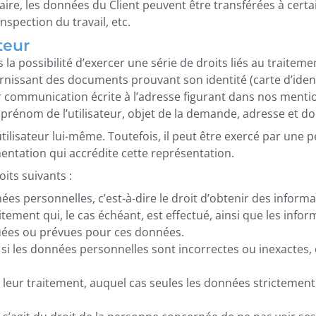
ssaire, les données du Client peuvent être transférées à ce
nspection du travail, etc.
teur
la possibilité d’exercer une série de droits liés au traitem
fournissant des documents prouvant son identité (carte d’ide
r communication écrite à l’adresse figurant dans nos menti
prénom de l’utilisateur, objet de la demande, adresse et don
l’utilisateur lui-même. Toutefois, il peut être exercé par un
umentation qui accrédite cette représentation.
its suivants :
es personnelles, c’est-à-dire le droit d’obtenir des informa
itement qui, le cas échéant, est effectué, ainsi que les infor
uées ou prévues pour ces données.
, si les données personnelles sont incorrectes ou inexactes
leur traitement, auquel cas seules les données strictement 