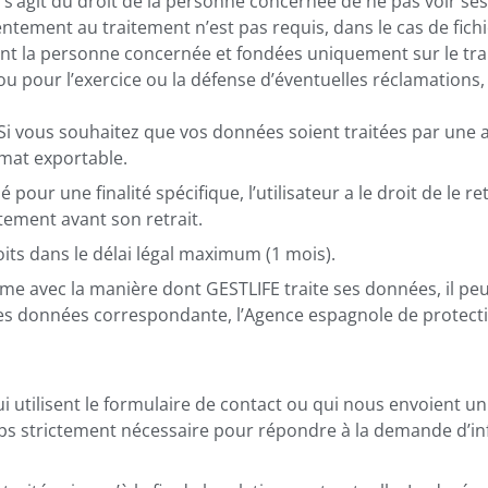
Il s’agit du droit de la personne concernée de ne pas voir s
entement au traitement n’est pas requis, dans le cas de fic
nt la personne concernée et fondées uniquement sur le tr
ou pour l’exercice ou la défense d’éventuelles réclamations
 Si vous souhaitez que vos données soient traitées par une a
rmat exportable.
our une finalité spécifique, l’utilisateur a le droit de le r
tement avant son retrait.
ts dans le délai légal maximum (1 mois).
blème avec la manière dont GESTLIFE traite ses données, il 
n des données correspondante, l’Agence espagnole de protect
ui utilisent le formulaire de contact ou qui nous envoient 
ps strictement nécessaire pour répondre à la demande d’inf