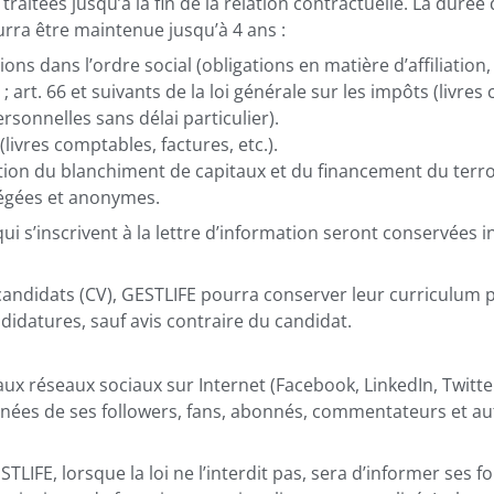
traitées jusqu’à la fin de la relation contractuelle. La dur
urra être maintenue jusqu’à 4 ans :
tions dans l’ordre social (obligations en matière d’affiliatio
; art. 66 et suivants de la loi générale sur les impôts (livre
ersonnelles sans délai particulier).
ivres comptables, factures, etc.).
ention du blanchiment de capitaux et du financement du terr
gées et anonymes.
qui s’inscrivent à la lettre d’information seront conservées
candidats (CV), GESTLIFE pourra conserver leur curriculu
ndidatures, sauf avis contraire du candidat.
paux réseaux sociaux sur Internet (Facebook, LinkedIn, Twitt
ées de ses followers, fans, abonnés, commentateurs et autres
LIFE, lorsque la loi ne l’interdit pas, sera d’informer ses fo