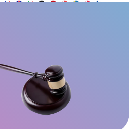
Voulez-vous être
Contact
ail social
FAQs
ambassadeur ?