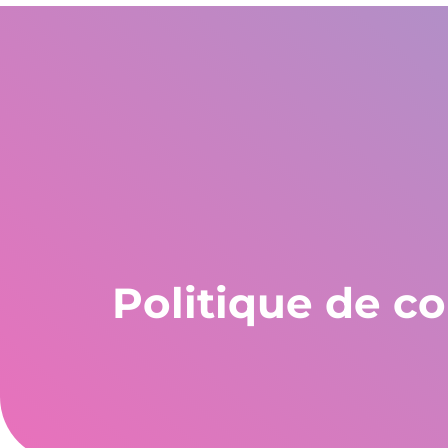
États-Unis
WhatsApp Global
L'Europe et le reste
+1 305 404 1866
+30 211 234 0748
+34 935 241 582
Qui sommes-nous
Garanties
Programmes
Politique de co