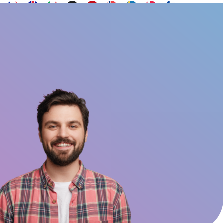
Voulez-vous être
Contact
ail social
FAQs
ambassadeur ?