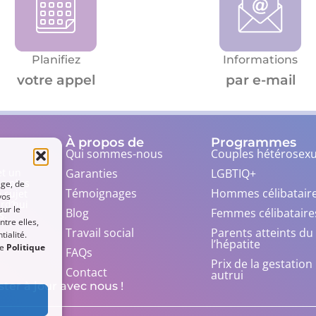
Planifiez
Informations
votre appel
par e-mail
À propos de
Programmes
Qui sommes-nous
Couples hétérosexu
Garanties
LGBTIQ+
et un
ns plus
age, de
Témoignages
Hommes célibatair
 sujet
vos
urd’hui
sur le
Blog
Femmes célibataire
s.
ntre elles,
Travail social
Parents atteints du
ialité.
l’hépatite
re
Politique
FAQs
Prix ​​de la gestatio
Contact
autrui
ter à jour avec nous !