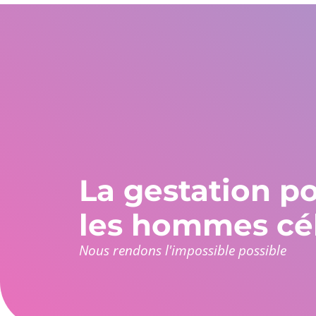
États-Unis
WhatsApp Global
L'Europe et le reste
+1 305 404 1866
+30 211 234 0748
+34 935 241 582
Qui sommes-nous
Garanties
Programmes
La gestation po
les hommes cél
Nous rendons l'impossible possible