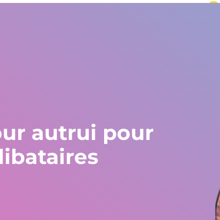
 du monde
L'Europe et le reste du monde
+34 672 612 959
Pays
Témoignages
Blog
Travaille chez Gestlife
Trav
ur autrui pour
ibataires