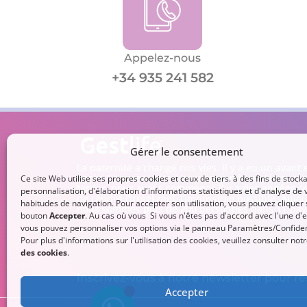
Appelez-nous
+34 935 241 582
Gérer le consentement
La paternité a changé nos vies. Il y a eu un avant 
après. Et après, c’était beaucoup mieux. Alors, sa
Ce site Web utilise ses propres cookies et ceux de tiers. à des fins de stock
tarder, nous avons commencé il y a des années ce
personnalisation, d'élaboration d'informations statistiques et d'analyse de 
de rendre l’irréel réel, l’impossible possible. Aujo
habitudes de navigation. Pour accepter son utilisation, vous pouvez cliquer 
nous sommes plus de 200 personnes dans 11 pay
bouton
Accepter
. Au cas où vous Si vous n'êtes pas d'accord avec l'une d'e
vous pouvez personnaliser vos options via le panneau Paramètres/Confident
Pour plus d'informations sur l'utilisation des cookies, veuillez consulter not
des cookies
.
Inscrivez-vous à notre newsletter pour res
Accepter