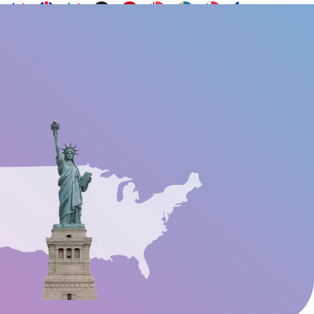
Voulez-vous être
Contact
ail social
FAQs
ambassadeur ?