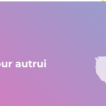
 du monde
L'Europe et le reste du monde
+34 672 612 959
Pays
Témoignages
Blog
Travaille chez Gestlife
Trav
ur autrui