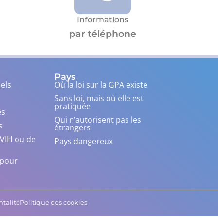
Informations
par téléphone
Pays
els
Où la loi sur la GPA existe
Sans loi, mais où elle est
pratiquée
es
Qui n’autorisent pas les
s
étrangers
 VIH ou de
Pays dangereux
n pour
ntalité
Politique des cookies