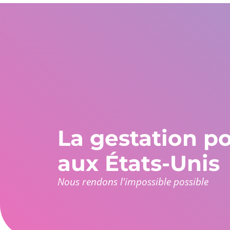
États-Unis
WhatsApp Global
L'Europe et le reste
+1 305 404 1866
+30 211 234 0748
+34 935 241 582
Qui sommes-nous
Garanties
Programmes
La gestation po
aux États-Unis
Nous rendons l'impossible possible