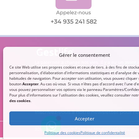
Appelez-nous
+34 935 241 582
Gérer le consentement
La paternité a changé nos vies. Il y a eu un avant 
après. Et après, c’était beaucoup mieux. Alors, sa
Ce site Web utilise ses propres cookies et ceux de tiers. à des fins de stock
tarder, nous avons commencé il y a des années ce
personnalisation, d'élaboration d'informations statistiques et d'analyse de 
de rendre l’irréel réel, l’impossible possible. Aujo
habitudes de navigation. Pour accepter son utilisation, vous pouvez cliquer 
nous sommes plus de 200 personnes dans 11 pay
bouton
Accepter
. Au cas où vous Si vous n'êtes pas d'accord avec l'une d'e
vous pouvez personnaliser vos options via le panneau Paramètres/Confident
Pour plus d'informations sur l'utilisation des cookies, veuillez consulter not
des cookies
.
Inscrivez-vous à notre newsletter pour res
Accepter
®
2013-
2026
© Gestlife
| Invest Medical LLC. Tous droit
Politique des cookies
Politique de confidentalité