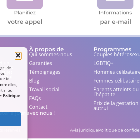
Planifiez
Informations
votre appel
par e-mail
À propos de
Programmes
Qui sommes-nous
Couples hétérosexu
Garanties
LGBTIQ+
et un
ns plus
age, de
Témoignages
Hommes célibatair
 sujet
vos
urd’hui
sur le
Blog
Femmes célibataire
s.
ntre elles,
Travail social
Parents atteints du
ialité.
l’hépatite
re
Politique
FAQs
Prix ​​de la gestatio
Contact
autrui
ter à jour avec nous !
s réservés.
Avis juridique
Politique de confide