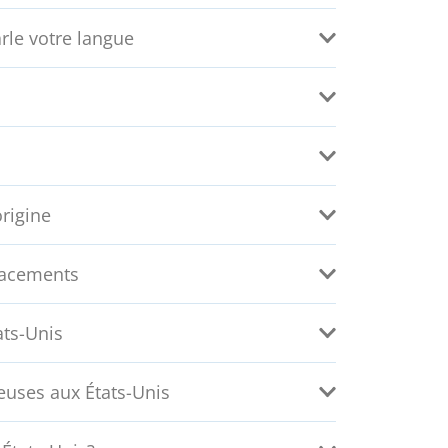
rle votre langue
origine
lacements
ats-Unis
euses aux États-Unis