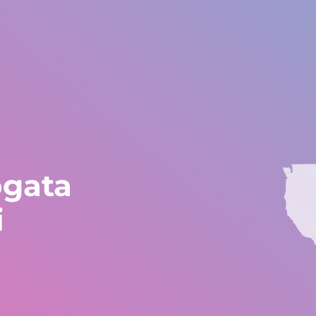
ondo
Europa e resto del mondo
+34 672 612 959
Testimonianze
Blog
Lavora con Gestlife
Assistenza soc
ogata
i