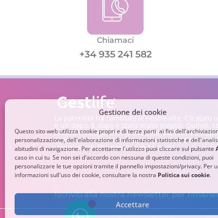
Chiamaci
+34 935 241 582
Gestione dei cookie
La paternità ha cambiato le nostre vite. C’è stato
e un dopo. E dopo è stato molto meglio. Quindi, s
Questo sito web utilizza cookie propri e di terze parti ai fini dell'archiviazio
ulteriori indugi, anni fa abbiamo iniziato a occupa
come rendere reale l’irreale e possibile l’impossib
personalizzazione, dell'elaborazione di informazioni statistiche e dell'analis
siamo più di 200 persone in 11 paesi.
abitudini di navigazione. Per accettarne l'utilizzo puoi cliccare sul pulsante
caso in cui tu Se non sei d'accordo con nessuna di queste condizioni, puoi
personalizzare le tue opzioni tramite il pannello impostazioni/privacy. Per ul
informazioni sull'uso dei cookie, consultare la nostra
Politica sui cookie
.
Iscriviti alla nostra newsletter per rima
Accettare