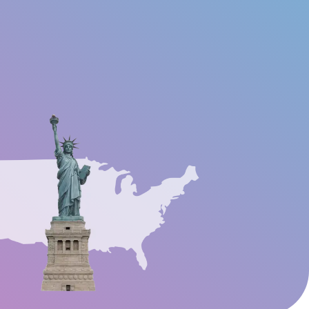
Vuoi diventare un
Contatti
iale
FAQs
ambasciatore?