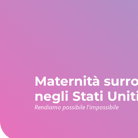
Stati Uniti
WhatsApp
Europa e resto del m
+1 305 404 1866
+30 211 234 0748
+34 935 241 582
Chi siamo?
Garanzie
Programmi
Paesi
Maternità surr
negli Stati Unit
Rendiamo possibile l'impossibile