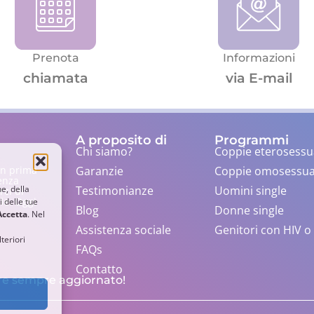
Prenota
Informazioni
chiamata
via E-mail
A proposito di
Programmi
Chi siamo?
Coppie eterosessu
Garanzie
Coppie omosessua
 un prima
enza
Testimonianze
Uomini single
ne, della
rci di
ile. Oggi
i delle tue
Blog
Donne single
Accetta
. Nel
Assistenza sociale
Genitori con HIV o
teriori
FAQs
Contatto
nere sempre aggiornato!