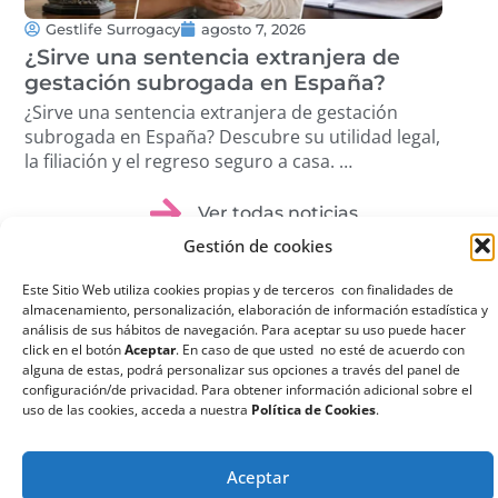
Gestlife Surrogacy
agosto 7, 2026
G
¿Sirve una sentencia extranjera de
¿Q
gestación subrogada en España?
su
¿Sirve una sentencia extranjera de gestación
¿Qu
subrogada en España? Descubre su utilidad legal,
sub
la filiación y el regreso seguro a casa. …
ree
dis
Ver todas noticias
Gestión de cookies
Este Sitio Web utiliza cookies propias y de terceros con finalidades de
almacenamiento, personalización, elaboración de información estadística y
análisis de sus hábitos de navegación. Para aceptar su uso puede hacer
click en el botón
Aceptar
. En caso de que usted no esté de acuerdo con
¿Qué es la
alguna de estas, podrá personalizar sus opciones a través del panel de
configuración/de privacidad. Para obtener información adicional sobre el
Gestación
uso de las cookies, acceda a nuestra
Política de Cookies
.
Subrogada?
La gestación subrogada
Aceptar
o maternidad por