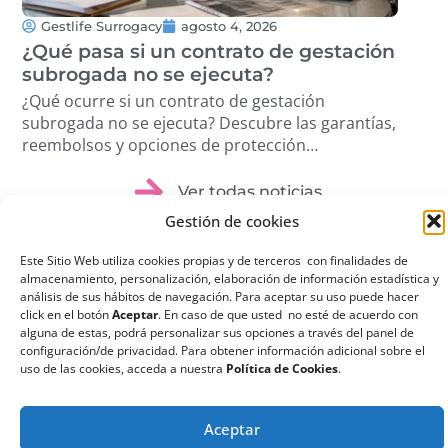
Gestlife Surrogacy
agosto 4, 2026
G
¿Qué pasa si un contrato de gestación
Tra
subrogada no se ejecuta?
Cóm
pro
¿Qué ocurre si un contrato de gestación
Des
subrogada no se ejecuta? Descubre las garantías,
volu
reembolsos y opciones de protección
étic
disponibles. …
Ver todas noticias
Gestión de cookies
Este Sitio Web utiliza cookies propias y de terceros con finalidades de
almacenamiento, personalización, elaboración de información estadística y
análisis de sus hábitos de navegación. Para aceptar su uso puede hacer
click en el botón
Aceptar
. En caso de que usted no esté de acuerdo con
¿Qué es la
alguna de estas, podrá personalizar sus opciones a través del panel de
configuración/de privacidad. Para obtener información adicional sobre el
Gestación
uso de las cookies, acceda a nuestra
Política de Cookies
.
Subrogada?
La gestación subrogada
Aceptar
o maternidad por