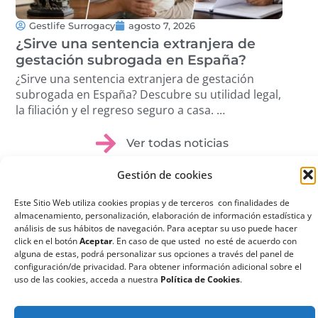
Gestlife Surrogacy
agosto 7, 2026
G
¿Sirve una sentencia extranjera de
¿Q
gestación subrogada en España?
su
¿Sirve una sentencia extranjera de gestación
¿Qu
subrogada en España? Descubre su utilidad legal,
sub
la filiación y el regreso seguro a casa. …
ree
dis
Ver todas noticias
Gestión de cookies
Este Sitio Web utiliza cookies propias y de terceros con finalidades de
almacenamiento, personalización, elaboración de información estadística y
análisis de sus hábitos de navegación. Para aceptar su uso puede hacer
¿Qué es la
click en el botón
Aceptar
. En caso de que usted no esté de acuerdo con
alguna de estas, podrá personalizar sus opciones a través del panel de
Gestación
configuración/de privacidad. Para obtener información adicional sobre el
uso de las cookies, acceda a nuestra
Política de Cookies
.
Subrogada?
La gestación subrogada