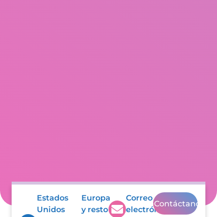
Estados
Europa
Correo
Contáctanos
Unidos
y resto
electrónico