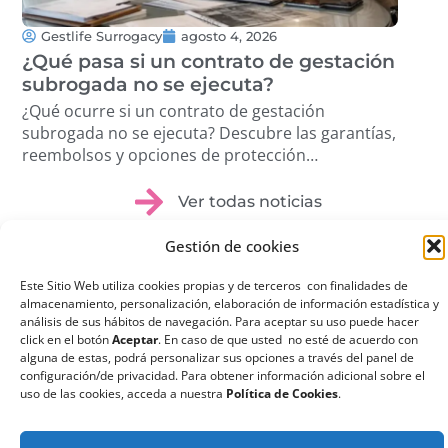
Gestlife Surrogacy
agosto 4, 2026
G
¿Qué pasa si un contrato de gestación
Tra
subrogada no se ejecuta?
Cóm
pro
¿Qué ocurre si un contrato de gestación
Des
subrogada no se ejecuta? Descubre las garantías,
volu
reembolsos y opciones de protección
étic
disponibles. …
Ver todas noticias
Gestión de cookies
Este Sitio Web utiliza cookies propias y de terceros con finalidades de
almacenamiento, personalización, elaboración de información estadística y
análisis de sus hábitos de navegación. Para aceptar su uso puede hacer
¿Qué es la
click en el botón
Aceptar
. En caso de que usted no esté de acuerdo con
alguna de estas, podrá personalizar sus opciones a través del panel de
Gestación
configuración/de privacidad. Para obtener información adicional sobre el
uso de las cookies, acceda a nuestra
Política de Cookies
.
Subrogada?
La gestación subrogada