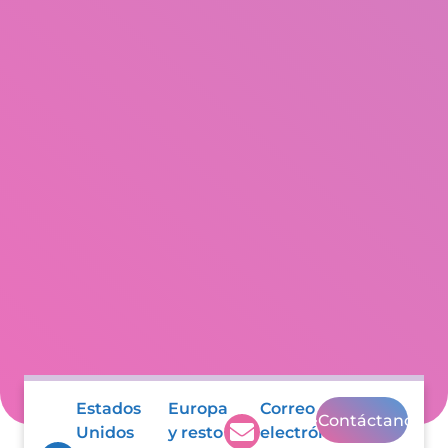
Estados
Europa
Correo
Contáctanos
Unidos
y resto
electrónico