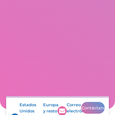
Estados
Europa
Correo
Contáctanos
Unidos
y resto
electrónico