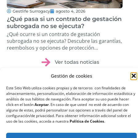
Gestlife Surrogacy
agosto 4, 2026
G
¿Qué pasa si un contrato de gestación
Tra
subrogada no se ejecuta?
Cóm
pro
¿Qué ocurre si un contrato de gestación
Des
subrogada no se ejecuta? Descubre las garantías,
volu
reembolsos y opciones de protección
étic
disponibles. …
Ver todas noticias
Gestión de cookies
Este Sitio Web utiliza cookies propias y de terceros con finalidades de
almacenamiento, personalización, elaboración de información estadística y
análisis de sus hábitos de navegación. Para aceptar su uso puede hacer
¿Qué es la
click en el botón
Aceptar
. En caso de que usted no esté de acuerdo con
alguna de estas, podrá personalizar sus opciones a través del panel de
Gestación
configuración/de privacidad. Para obtener información adicional sobre el
uso de las cookies, acceda a nuestra
Política de Cookies
.
Subrogada?
La gestación subrogada