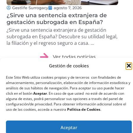
Gestlife Surrogacy
agosto 7, 2026
G
¿Sirve una sentencia extranjera de
¿Q
gestación subrogada en España?
su
¿Sirve una sentencia extranjera de gestación
¿Qu
subrogada en España? Descubre su utilidad legal,
sub
la filiación y el regreso seguro a casa. …
ree
dis
Ver todas noticias
Gestión de cookies
Este Sitio Web utiliza cookies propias y de terceros con finalidades de
almacenamiento, personalización, elaboración de información estadística y
análisis de sus hábitos de navegación. Para aceptar su uso puede hacer
click en el botón
Aceptar
. En caso de que usted no esté de acuerdo con
¿Qué es la
alguna de estas, podrá personalizar sus opciones a través del panel de
configuración/de privacidad. Para obtener información adicional sobre el
Gestación
uso de las cookies, acceda a nuestra
Política de Cookies
.
Subrogada?
La gestación subrogada
Aceptar
o maternidad por