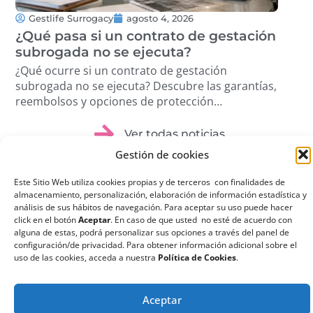
Gestlife Surrogacy
agosto 4, 2026
G
¿Qué pasa si un contrato de gestación
Tra
subrogada no se ejecuta?
Cóm
pro
¿Qué ocurre si un contrato de gestación
Des
subrogada no se ejecuta? Descubre las garantías,
volu
reembolsos y opciones de protección
étic
disponibles. …
Ver todas noticias
Gestión de cookies
Este Sitio Web utiliza cookies propias y de terceros con finalidades de
almacenamiento, personalización, elaboración de información estadística y
análisis de sus hábitos de navegación. Para aceptar su uso puede hacer
click en el botón
Aceptar
. En caso de que usted no esté de acuerdo con
¿Qué es la
alguna de estas, podrá personalizar sus opciones a través del panel de
configuración/de privacidad. Para obtener información adicional sobre el
Gestación
uso de las cookies, acceda a nuestra
Política de Cookies
.
Subrogada?
La gestación subrogada
Aceptar
o maternidad por