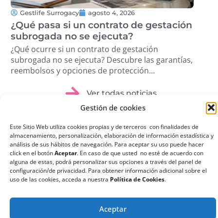
Gestlife Surrogacy
agosto 4, 2026
G
¿Qué pasa si un contrato de gestación
Tra
subrogada no se ejecuta?
Cóm
pro
¿Qué ocurre si un contrato de gestación
Des
subrogada no se ejecuta? Descubre las garantías,
volu
reembolsos y opciones de protección
étic
disponibles. …
Ver todas noticias
Gestión de cookies
Este Sitio Web utiliza cookies propias y de terceros con finalidades de
almacenamiento, personalización, elaboración de información estadística y
análisis de sus hábitos de navegación. Para aceptar su uso puede hacer
click en el botón
Aceptar
. En caso de que usted no esté de acuerdo con
¿Qué es la
alguna de estas, podrá personalizar sus opciones a través del panel de
configuración/de privacidad. Para obtener información adicional sobre el
Gestación
uso de las cookies, acceda a nuestra
Política de Cookies
.
Subrogada?
La gestación subrogada
Aceptar
o maternidad por