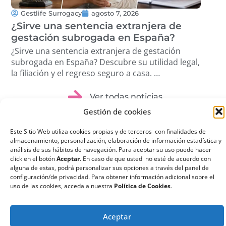
Gestlife Surrogacy
agosto 7, 2026
G
¿Sirve una sentencia extranjera de
¿Q
gestación subrogada en España?
su
¿Sirve una sentencia extranjera de gestación
¿Qu
subrogada en España? Descubre su utilidad legal,
sub
la filiación y el regreso seguro a casa. …
ree
dis
Ver todas noticias
Gestión de cookies
Este Sitio Web utiliza cookies propias y de terceros con finalidades de
almacenamiento, personalización, elaboración de información estadística y
análisis de sus hábitos de navegación. Para aceptar su uso puede hacer
click en el botón
Aceptar
. En caso de que usted no esté de acuerdo con
¿Qué es la
alguna de estas, podrá personalizar sus opciones a través del panel de
configuración/de privacidad. Para obtener información adicional sobre el
Gestación
uso de las cookies, acceda a nuestra
Política de Cookies
.
Subrogada?
La gestación subrogada
Aceptar
o maternidad por