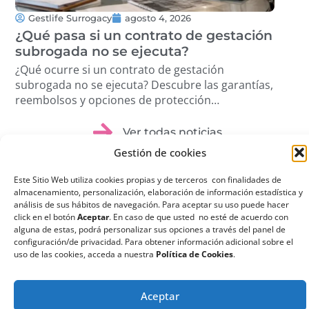
Gestlife Surrogacy
agosto 4, 2026
G
¿Qué pasa si un contrato de gestación
Tra
subrogada no se ejecuta?
Cóm
pro
¿Qué ocurre si un contrato de gestación
Des
subrogada no se ejecuta? Descubre las garantías,
volu
reembolsos y opciones de protección
étic
disponibles. …
Ver todas noticias
Gestión de cookies
Este Sitio Web utiliza cookies propias y de terceros con finalidades de
almacenamiento, personalización, elaboración de información estadística y
análisis de sus hábitos de navegación. Para aceptar su uso puede hacer
click en el botón
Aceptar
. En caso de que usted no esté de acuerdo con
¿Qué es la
alguna de estas, podrá personalizar sus opciones a través del panel de
configuración/de privacidad. Para obtener información adicional sobre el
Gestación
uso de las cookies, acceda a nuestra
Política de Cookies
.
Subrogada?
La gestación subrogada
Aceptar
o maternidad por