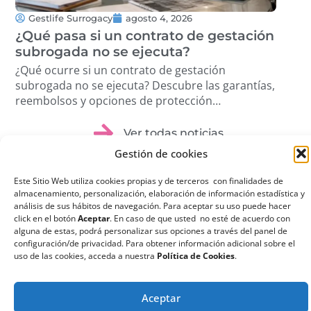
Gestlife Surrogacy
agosto 4, 2026
G
¿Qué pasa si un contrato de gestación
Tra
subrogada no se ejecuta?
Cóm
pro
¿Qué ocurre si un contrato de gestación
Des
subrogada no se ejecuta? Descubre las garantías,
volu
reembolsos y opciones de protección
étic
disponibles. …
Ver todas noticias
Gestión de cookies
Este Sitio Web utiliza cookies propias y de terceros con finalidades de
almacenamiento, personalización, elaboración de información estadística y
análisis de sus hábitos de navegación. Para aceptar su uso puede hacer
click en el botón
Aceptar
. En caso de que usted no esté de acuerdo con
¿Qué es la
alguna de estas, podrá personalizar sus opciones a través del panel de
configuración/de privacidad. Para obtener información adicional sobre el
Gestación
uso de las cookies, acceda a nuestra
Política de Cookies
.
Subrogada?
La gestación subrogada
Aceptar
o maternidad por