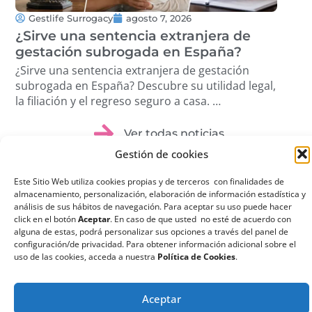
Gestlife Surrogacy
agosto 7, 2026
G
¿Sirve una sentencia extranjera de
¿Q
gestación subrogada en España?
su
¿Sirve una sentencia extranjera de gestación
¿Qu
subrogada en España? Descubre su utilidad legal,
sub
la filiación y el regreso seguro a casa. …
ree
dis
Ver todas noticias
Gestión de cookies
Este Sitio Web utiliza cookies propias y de terceros con finalidades de
almacenamiento, personalización, elaboración de información estadística y
análisis de sus hábitos de navegación. Para aceptar su uso puede hacer
click en el botón
Aceptar
. En caso de que usted no esté de acuerdo con
¿Qué es la
alguna de estas, podrá personalizar sus opciones a través del panel de
configuración/de privacidad. Para obtener información adicional sobre el
Gestación
uso de las cookies, acceda a nuestra
Política de Cookies
.
Subrogada?
La gestación subrogada
Aceptar
o maternidad por