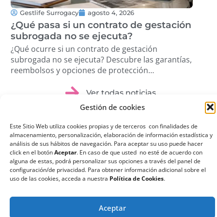
Gestlife Surrogacy
agosto 4, 2026
G
¿Qué pasa si un contrato de gestación
Tra
subrogada no se ejecuta?
Cóm
pro
¿Qué ocurre si un contrato de gestación
Des
subrogada no se ejecuta? Descubre las garantías,
volu
reembolsos y opciones de protección
étic
disponibles. …
Ver todas noticias
Gestión de cookies
Este Sitio Web utiliza cookies propias y de terceros con finalidades de
almacenamiento, personalización, elaboración de información estadística y
análisis de sus hábitos de navegación. Para aceptar su uso puede hacer
click en el botón
Aceptar
. En caso de que usted no esté de acuerdo con
¿Qué es la
alguna de estas, podrá personalizar sus opciones a través del panel de
configuración/de privacidad. Para obtener información adicional sobre el
Gestación
uso de las cookies, acceda a nuestra
Política de Cookies
.
Subrogada?
La gestación subrogada
Aceptar
o maternidad por