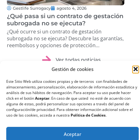
Gestlife Surrogacy
agosto 4, 2026
G
¿Qué pasa si un contrato de gestación
Tra
subrogada no se ejecuta?
Cóm
pro
¿Qué ocurre si un contrato de gestación
Des
subrogada no se ejecuta? Descubre las garantías,
volu
reembolsos y opciones de protección
étic
disponibles. …
Ver todas noticias
Gestión de cookies
Este Sitio Web utiliza cookies propias y de terceros con finalidades de
almacenamiento, personalización, elaboración de información estadística y
análisis de sus hábitos de navegación. Para aceptar su uso puede hacer
click en el botón
Aceptar
. En caso de que usted no esté de acuerdo con
¿Qué es la
alguna de estas, podrá personalizar sus opciones a través del panel de
configuración/de privacidad. Para obtener información adicional sobre el
Gestación
uso de las cookies, acceda a nuestra
Política de Cookies
.
Subrogada?
La gestación subrogada
Aceptar
o maternidad por