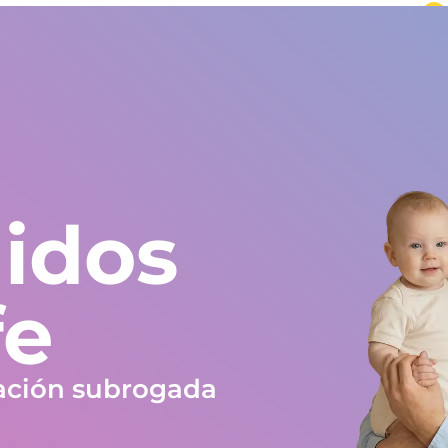
undo
Europa y resto del mundo
+34 672 612 959
Testimonios
Blog
Trabaja en Gestlife
Obra social
FAQ
idos
fe
ación subrogada