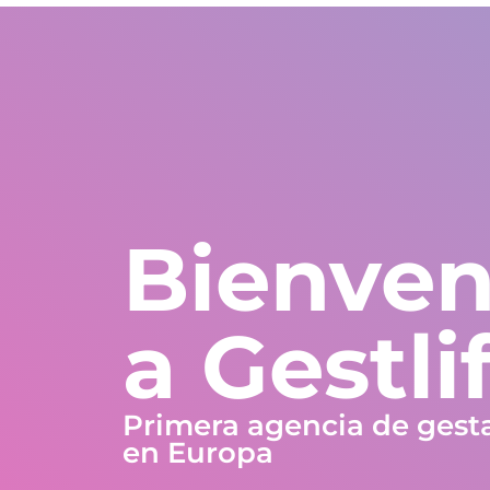
Estados Unidos
WhatsApp Global
Europa y resto del m
+1 305 404 1866
+30 211 234 0748
+34 935 241 582
Nosotros
Garantías
Programas
Países
Bienven
a Gestli
Primera agencia de gest
en Europa