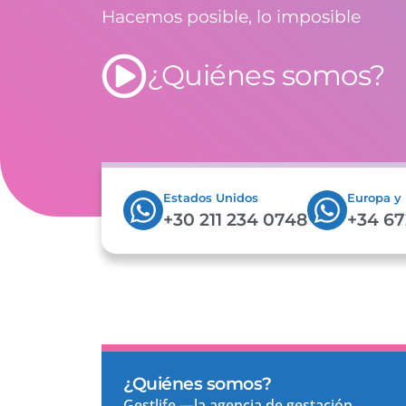
Hacemos posible, lo imposible
¿Quiénes somos?
Estados Unidos
Europa y
+30 211 234 0748
+34 67
¿Quiénes somos?
Gestlife —la agencia de gestación