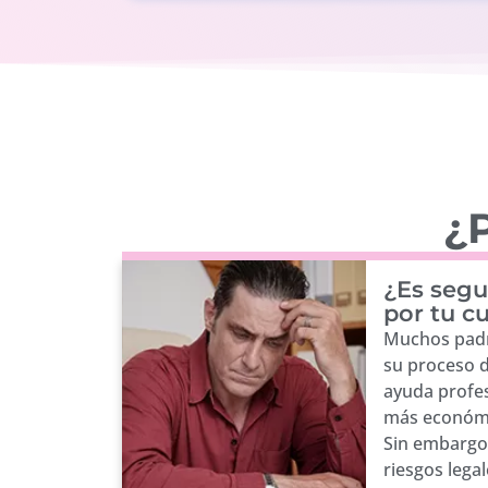
¿P
¿Es segu
por tu c
Muchos padr
su proceso 
ayuda profes
más económi
Sin embargo,
riesgos lega