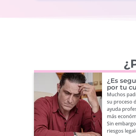
¿P
¿Es segu
por tu c
Muchos padr
su proceso 
ayuda profes
más económi
Sin embargo,
riesgos lega