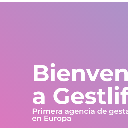
Estados Unidos
WhatsApp Global
Europa y resto del m
+1 305 404 1866
+30 211 234 0748
+34 935 241 582
Nosotros
Garantías
Programas
Países
Bienven
a Gestli
Primera agencia de gest
en Europa