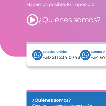
Hacemos posible, lo imposible
¿Quiénes somos?
Estados Unidos
Europa y
+30 211 234 0748
+34 67
¿Quiénes somos?
Gestlife —la agencia de gestación