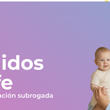
undo
Europa y resto del mundo
+34 672 612 959
Testimonios
Blog
Trabaja en Gestlife
Obra social
FAQ
idos
fe
ación subrogada