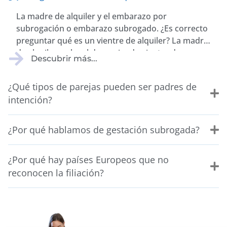
La madre de alquiler y el embarazo por
subrogación o embarazo subrogado. ¿Es correcto
preguntar qué es un vientre de alquiler? La madre
de alquiler o el mal denominado vientre de
Descubrir más...
alquiler se produce cuando una mujer lleva el
embarazo por subrogación o embarazo
¿Qué tipos de parejas pueden ser padres de
subrogado y da a luz a un bebé que, genética y
intención?
legalmente pertenece a otros padres.
¿Por qué hablamos de gestación subrogada?
¿Por qué hay países Europeos que no
reconocen la filiación?