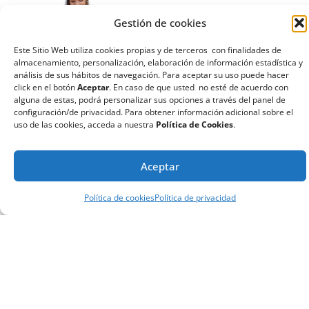
La madre
en una
gestación
subrogada
¿Quién es la madre en
un proceso de
gestación subrogada?
En un proceso de
gestación subrogada
debemos distinguir, por
un lado, a la gestante,
que no tiene, en el caso
de los procesos de
gestación subrogada
habituales, ningún
vínculo genético con el