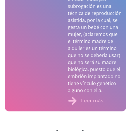
subrogación es una
Política de cookies
Política de privacidad
técnica de reproducción
asistida, por la cual, se
gesta un bebé con una
mujer, (aclaremos que
el término madre de
alquiler es un término
que no se debería usar)
que no será su madre
biológica, puesto que el
embrión implantado no
tiene vínculo genético
alguno con ella.
Leer más...