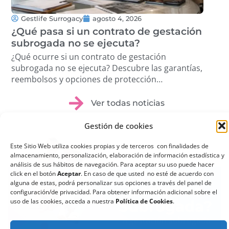
Gestlife Surrogacy
agosto 4, 2026
G
¿Qué pasa si un contrato de gestación
Tra
subrogada no se ejecuta?
Cóm
pro
¿Qué ocurre si un contrato de gestación
Des
subrogada no se ejecuta? Descubre las garantías,
volu
reembolsos y opciones de protección
étic
disponibles. …
Ver todas noticias
Gestión de cookies
Este Sitio Web utiliza cookies propias y de terceros con finalidades de
almacenamiento, personalización, elaboración de información estadística y
análisis de sus hábitos de navegación. Para aceptar su uso puede hacer
¿Qué es la
click en el botón
Aceptar
. En caso de que usted no esté de acuerdo con
alguna de estas, podrá personalizar sus opciones a través del panel de
Gestación
configuración/de privacidad. Para obtener información adicional sobre el
uso de las cookies, acceda a nuestra
Política de Cookies
.
Subrogada?
La gestación subrogada