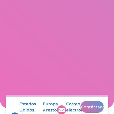
Estados
Europa
Correo
Contáctanos
Unidos
y resto
electrónico