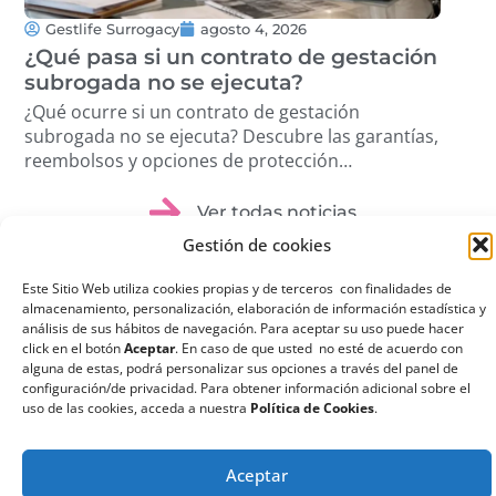
Gestlife Surrogacy
agosto 4, 2026
G
¿Qué pasa si un contrato de gestación
Tra
subrogada no se ejecuta?
Cóm
pro
¿Qué ocurre si un contrato de gestación
Des
subrogada no se ejecuta? Descubre las garantías,
volu
reembolsos y opciones de protección
étic
disponibles. …
Ver todas noticias
Gestión de cookies
Este Sitio Web utiliza cookies propias y de terceros con finalidades de
almacenamiento, personalización, elaboración de información estadística y
análisis de sus hábitos de navegación. Para aceptar su uso puede hacer
click en el botón
Aceptar
. En caso de que usted no esté de acuerdo con
¿Qué es la
alguna de estas, podrá personalizar sus opciones a través del panel de
configuración/de privacidad. Para obtener información adicional sobre el
Gestación
uso de las cookies, acceda a nuestra
Política de Cookies
.
Subrogada?
La gestación subrogada
Aceptar
o maternidad por