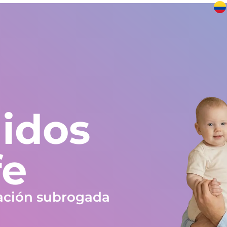
undo
Europa y resto del mundo
+34 672 612 959
Testimonios
Blog
Trabaja en Gestlife
Obra social
FAQ
idos
fe
ación subrogada