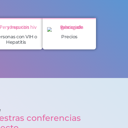
rsonas con VIH o
Precios
Hepatitis
e
estras conferencias
recto.