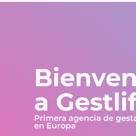
Estados Unidos
WhatsApp Global
Europa y resto del m
+1 305 404 1866
+30 211 234 0748
+34 935 241 582
Nosotros
Garantías
Programas
Países
Bienven
a Gestli
Primera agencia de gest
en Europa