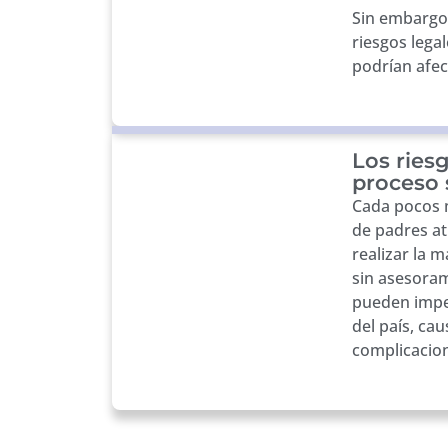
Sin embargo,
riesgos lega
podrían afec
Los ries
proceso 
Cada pocos 
de padres at
realizar la 
sin asesoram
pueden impedi
del país, ca
complicacion