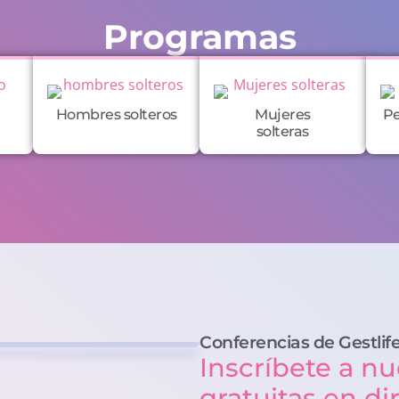
Programas
Hombres solteros
Mujeres
Pe
solteras
Conferencias de Gestlif
Inscríbete a nu
gratuitas en di