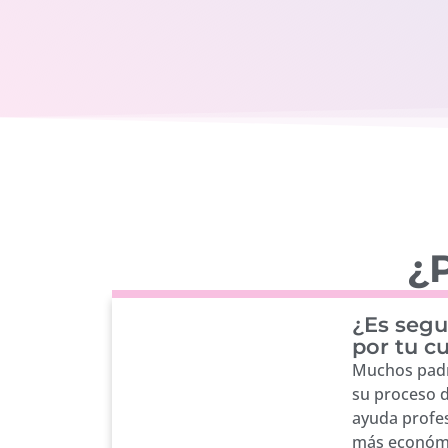
¿P
¿Es segu
por tu c
Muchos padr
su proceso 
ayuda profes
más económi