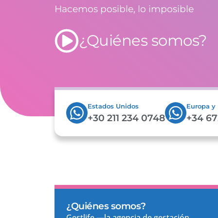
Hacemos posible, lo imposible
¿Quiénes somos?
Estados Unidos
Europa y
+30 211 234 0748
+34 67
¿Quiénes somos?
Gestlife —la agencia de gestación