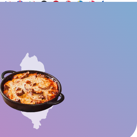
Kontakt
AQs
Vil du være ambassadør?