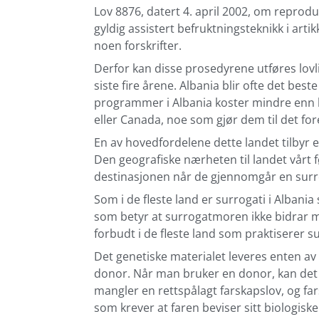
Lov 8876, datert 4. april 2002, om reprod
gyldig assistert befruktningsteknikk i artik
noen forskrifter.
Derfor kan disse prosedyrene utføres lovlig 
siste fire årene. Albania blir ofte det bes
programmer i Albania koster mindre enn 
eller Canada, noe som gjør dem til det fo
En av hovedfordelene dette landet tilbyr 
Den geografiske nærheten til landet vårt 
destinasjonen når de gjennomgår en surr
Som i de fleste land er surrogati i Albania
som betyr at surrogatmoren ikke bidrar 
forbudt i de fleste land som praktiserer su
Det genetiske materialet leveres enten av 
donor. Når man bruker en donor, kan det
mangler en rettspålagt farskapslov, og f
som krever at faren beviser sitt biologisk