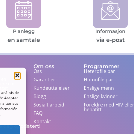
Planlegg
Informasjon
en samtale
via e-post
Om oss
Programmer
Oss
Heterofile par
Garantier
Homofile par
g en
idere om
Kundeuttalelser
Enslige menn
aget
lig. I
 análisis de
Blogg
Enslige kvinner
tón
Aceptar
.
nalizar sus
Sosialt arbeid
Foreldre med HIV elle
hepatitt
información
FAQ
s
.
Kontakt
de deg oppdatert!