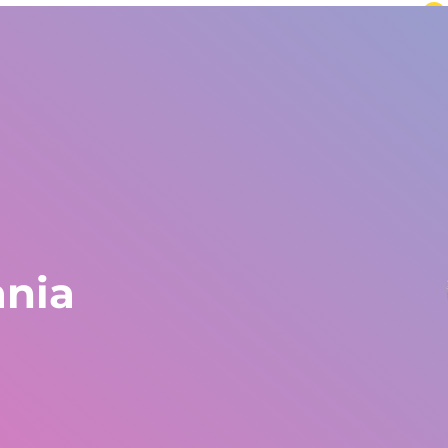
verden
Europa og resten av verden
+34 672 612 959
deuttalelser
Blogg
Jobber hos Gestlife
Sosialt arbeid
F
ania