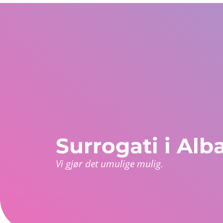
USA
WhatsApp Globalt
Europa og resten av 
+1 305 404 1866
+30 211 234 0748
+34 935 241 582
Oss
Garantier
Programmer
Land
Kun
Surrogati i Alb
Vi gjør det umulige mulig.