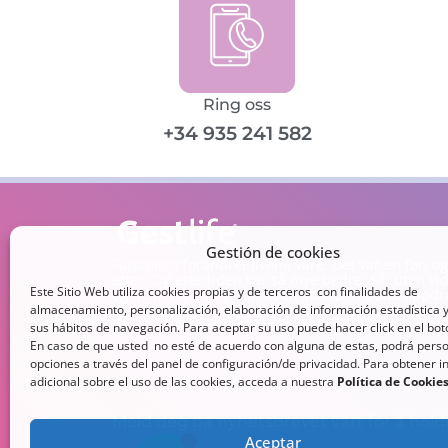
Ring oss
+34 935 241 582
Gestión de cookies
Farsrollen forandret livene våre. Det var en før, o
etter. Og ettertiden var så mye bedre. Så, uten v
Este Sitio Web utiliza cookies propias y de terceros con finalidades de
og men, for mange år siden startet vi dette oppdr
med å gjøre det uvirkelige virkelig, det umulige mu
almacenamiento, personalización, elaboración de información estadística y
dag er vi mer enn 200 mennesker i 11 land.
sus hábitos de navegación. Para aceptar su uso puede hacer click en el bo
En caso de que usted no esté de acuerdo con alguna de estas, podrá perso
opciones a través del panel de configuración/de privacidad. Para obtener 
adicional sobre el uso de las cookies, acceda a nuestra
Política de Cookie
Meld deg på nyhetsbrevet vårt for å hol
Aceptar