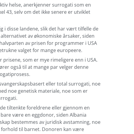
uktiv helse, anerkjenner surrogati som en
kel 43, selv om det ikke senere er utviklet
i disse landene, slik det har vært tilfelle de
te alternativet av økonomiske årsaker, siden
halvparten av prisen for programmer i USA
retrukne valget for mange europeere.
er prisene, som er mye rimeligere enn i USA.
fører også til at mange par velger denne
ogatiprosess.
 svangerskapsbasert eller total surrogati, noe
med noe genetisk materiale, noe som er
rrogati.
de tiltenkte foreldrene eller gjennom en
 bare være en eggdonor, siden Albania
arskap bestemmes av juridisk avstamning, noe
e forhold til barnet. Donoren kan være