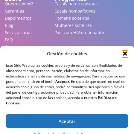
Quem somos?
Casais heterossexuais
Garantias
Casais homoafetivos
Depoimentos
Homens solteiros
Blog
Mulheres solteiras
Serviço social
Pais com HIV ou hepatite
FAQ
Contacto
Países
Gestión de cookies
Onde existe lei de gestação de substituição
Sem lei, mas onde é praticada
Este Sitio Web utiliza cookies propias y de terceros con finalidades de
almacenamiento, personalización, elaboración de información
Que não permitem estrangeiros
estadística y análisis de sus hábitos de navegación. Para aceptar su uso
Países perigosos
puede hacer click en el botón
Aceptar
. En caso de que usted no esté de
Assine nossa newsletter para ficar por dentro de
acuerdo con alguna de estas, podrá personalizar sus opciones a través
todas as novidades!
del panel de configuración/de privacidad. Para obtener información
adicional sobre el uso de las cookies, acceda a nuestra
Política de
Cookies
.
Aviso Jurídic
Política de Privacidade
Política de Cookies
Aceptar
®
2013-
2026
© Gestlife
| Invest Medical LLC. Todos os direitos
reservados.