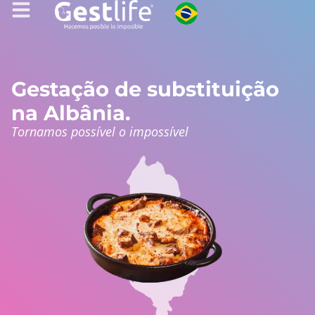
Gestação de substituição
na Albânia.
Tornamos possível o impossível