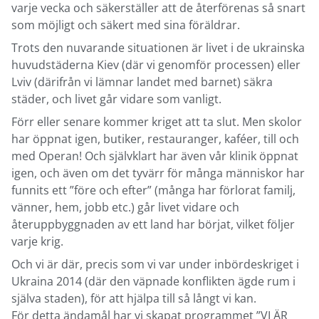
varje vecka och säkerställer att de återförenas så snart
som möjligt och säkert med sina föräldrar.
Trots den nuvarande situationen är livet i de ukrainska
huvudstäderna Kiev (där vi genomför processen) eller
Lviv (därifrån vi lämnar landet med barnet) säkra
städer, och livet går vidare som vanligt.
Förr eller senare kommer kriget att ta slut. Men skolor
har öppnat igen, butiker, restauranger, kaféer, till och
med Operan! Och självklart har även vår klinik öppnat
igen, och även om det tyvärr för många människor har
funnits ett ”före och efter” (många har förlorat familj,
vänner, hem, jobb etc.) går livet vidare och
återuppbyggnaden av ett land har börjat, vilket följer
varje krig.
Och vi är där, precis som vi var under inbördeskriget i
Ukraina 2014 (där den väpnade konflikten ägde rum i
själva staden), för att hjälpa till så långt vi kan.
För detta ändamål har vi skapat programmet ”VI ÄR