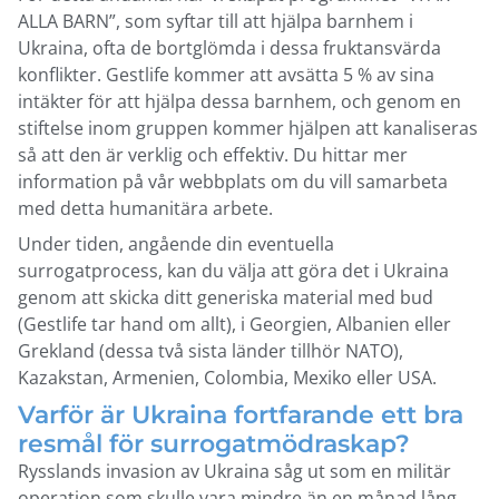
ALLA BARN”, som syftar till att hjälpa barnhem i
Ukraina, ofta de bortglömda i dessa fruktansvärda
konflikter. Gestlife kommer att avsätta 5 % av sina
intäkter för att hjälpa dessa barnhem, och genom en
stiftelse inom gruppen kommer hjälpen att kanaliseras
så att den är verklig och effektiv. Du hittar mer
information på vår webbplats om du vill samarbeta
med detta humanitära arbete.
Under tiden, angående din eventuella
surrogatprocess, kan du välja att göra det i Ukraina
genom att skicka ditt generiska material med bud
(Gestlife tar hand om allt), i Georgien, Albanien eller
Grekland (dessa två sista länder tillhör NATO),
Kazakstan, Armenien, Colombia, Mexiko eller USA.
Varför är Ukraina fortfarande ett bra
resmål för surrogatmödraskap?
Rysslands invasion av Ukraina såg ut som en militär
operation som skulle vara mindre än en månad lång.