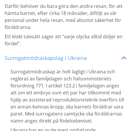
Därför behöver du bara göra den andra resan, för att
hämta barnet, efter cirka 18 månader, åtföljt av vår
personal under hela resan, med absolut säkerhet för
föräldrarna.
Ett klokt talesätt säger att ”varje olycka alltid döljer en
fördel”.
Surrogatmödraskapslag i Ukraina
Surrogatmödraskap är helt lagligt i Ukraina och
regleras av familjelagen och hälsoministeriets
förordning 771. I artikel 123.2 i familjelagen anges
att om ett embryo som ett par har tillkommit med
hjälp av assisterad reproduktionsteknik överförs till
en annan kvinnas kropp, ska barnets föräldrar vara
paret. Med surrogatens samtycke ska föräldrarnas
namn anges direkt på födelsebeviset.
Ukraina har en av de mest omfattande