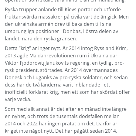
Ryska trupper anlände till Kievs portar och utförde
fruktansvärda massakrer på civila vart de än gick. Men
den ukrainska armén drev tillbaka dem till sina
ursprungliga positioner i Donbas, i östra delen av
landet, nära den ryska gränsen.
Detta ”krig” är inget nytt. År 2014 intog Ryssland Krim,
2013 ägde Maidanrevolutionen rum i Ukraina där
Viktor Fjodorovitj Janukovits regering, en tydligt pro-
rysk president, störtades. År 2014 övermannades
Donesk och Luganks av pro-ryska soldater, och sedan
dess har de två länderna varit inblandade i ett
inofficiellt förklarat krig, men ett som har skördat offer
varje vecka.
Som med allt annat är det efter en månad inte längre
en nyhet, och trots de tusentals dödsfallen mellan
2014 och 2022 har ingen pratat om det. Därför är
kriget inte något nytt. Det har pågått sedan 2014.