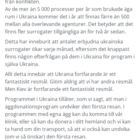
från konflikten.
Av de mer än 5 000 processer per år som brukade äga
rum i Ukraina kommer det i år att finnas färre än 500
mellan alla överlevande agenturer. Det betyder att det
finns fler surrogater tillgängliga än för två år sedan.
Detta har inneburit att antalet erbjudna ukrainska
surrogater ökar varje månad, eftersom det knappast
finns någon efterfrågan på dem i Ukraina för program i
själva Ukraina.
Allt detta innebär att Ukraina fortfarande är ett
fantastiskt resmål. Glöm aldrig att vi har andra resmål.
Men Kiev är fortfarande ett fantastiskt resmål.
Programmet i Ukraina tillåter, som vi sagt, att man i
äggdonationsprogram undviker den första resan. I
programmen med egna ägg kan du komma till vår
klinik, eller så kan du donera i ditt hemland och vi kan
ta hand om din transport, så att vi också kan undvika
(om vi så önskar) den första resan.