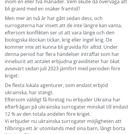
inom en eller två månader. Vem skulle då överväga att
bli gravid med en osäker framtid?
Men mer än två år har gått sedan dess, och
surrogaterna har insett att de inte längre kan vänta,
eftersom konflikten ser ut att vara länge och den
biologiska klockan tickar, krig eller inget krig. De
kommer inte att kunna bli gravida för alltid. Under
denna period har flera händelser inträffat som har
inneburit att antalet erbjudna graviditeter har ökat
avsevärt sedan juli 2023 jämfört med perioden före
kriget:
De flesta lokala agenturer, som endast erbjöd
ukrainska, har stängt.
Eftersom väldigt få företag nu erbjuder Ukraina har
efterfrågan på ukrainska surrogater minskat till endast
12 % av den totala andelen före kriget.
Vi erbjuder nu ukrainska surrogater möjligheten att
tillbringa ett år utomlands med sina barn, långt borta