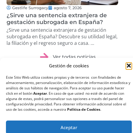
Gestlife Surrogacy
agosto 7, 2026
G
¿Sirve una sentencia extranjera de
¿Q
gestación subrogada en España?
su
¿Sirve una sentencia extranjera de gestación
¿Qu
subrogada en España? Descubre su utilidad legal,
sub
la filiación y el regreso seguro a casa. …
ree
dis
Ver todas noticias
Gestión de cookies
Este Sitio Web utiliza cookies propias y de terceros con finalidades de
almacenamiento, personalización, elaboración de información estadística y
análisis de sus hábitos de navegación. Para aceptar su uso puede hacer
click en el botón
Aceptar
. En caso de que usted no esté de acuerdo con
¿Qué es la
alguna de estas, podrá personalizar sus opciones a través del panel de
configuración/de privacidad. Para obtener información adicional sobre el
Gestación
uso de las cookies, acceda a nuestra
Política de Cookies
.
Subrogada?
La gestación subrogada
Aceptar
o maternidad por