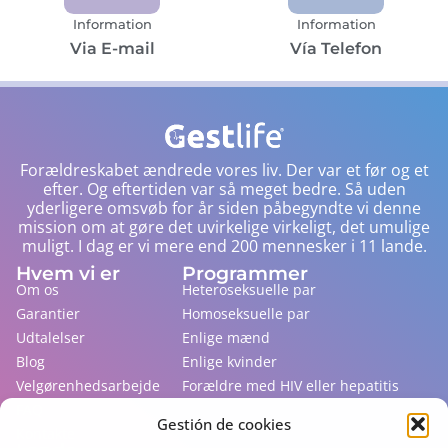
Information
Information
Via E-mail
Vía Telefon
Forældreskabet ændrede vores liv. Der var et før og et
efter. Og eftertiden var så meget bedre. Så uden
yderligere omsvøb for år siden påbegyndte vi denne
mission om at gøre det uvirkelige virkeligt, det umulige
muligt. I dag er vi mere end 200 mennesker i 11 lande.
Hvem vi er
Programmer
Om os
Heteroseksuelle par
Garantier
Homoseksuelle par
Udtalelser
Enlige mænd
Blog
Enlige kvinder
Velgørenhedsarbejde
Forældre med HIV eller hepatitis
FAQ
Gestión de cookies
Kontakte