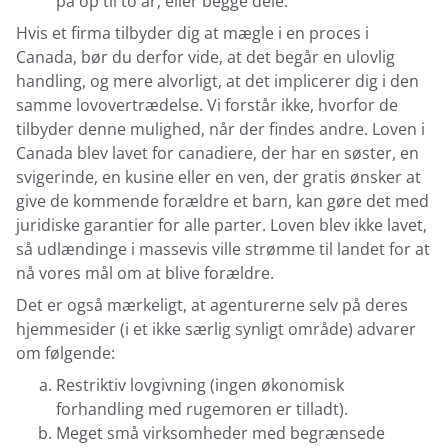
på op til to år, eller begge dele.
Hvis et firma tilbyder dig at mægle i en proces i
Canada, bør du derfor vide, at det begår en ulovlig
handling, og mere alvorligt, at det implicerer dig i den
samme lovovertrædelse. Vi forstår ikke, hvorfor de
tilbyder denne mulighed, når der findes andre. Loven i
Canada blev lavet for canadiere, der har en søster, en
svigerinde, en kusine eller en ven, der gratis ønsker at
give de kommende forældre et barn, kan gøre det med
juridiske garantier for alle parter. Loven blev ikke lavet,
så udlændinge i massevis ville strømme til landet for at
nå vores mål om at blive forældre.
Det er også mærkeligt, at agenturerne selv på deres
hjemmesider (i et ikke særlig synligt område) advarer
om følgende:
Restriktiv lovgivning (ingen økonomisk
forhandling med rugemoren er tilladt).
Meget små virksomheder med begrænsede