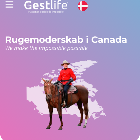
Rugemoderskab i Canada
We make the impossible possible