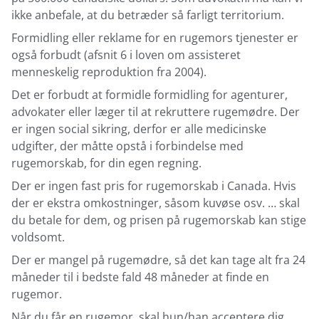
ikke anbefale, at du betræder så farligt territorium.
Formidling eller reklame for en rugemors tjenester er
også forbudt (afsnit 6 i loven om assisteret
menneskelig reproduktion fra 2004).
Det er forbudt at formidle formidling for agenturer,
advokater eller læger til at rekruttere rugemødre. Der
er ingen social sikring, derfor er alle medicinske
udgifter, der måtte opstå i forbindelse med
rugemorskab, for din egen regning.
Der er ingen fast pris for rugemorskab i Canada. Hvis
der er ekstra omkostninger, såsom kuvøse osv. … skal
du betale for dem, og prisen på rugemorskab kan stige
voldsomt.
Der er mangel på rugemødre, så det kan tage alt fra 24
måneder til i bedste fald 48 måneder at finde en
rugemor.
Når du får en rugemor, skal hun/han acceptere dig